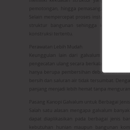
pemotongan, hingga pemasangan sehingga pe
Selain mempercepat proses instalasi, pengg
struktur bangunan sehingga lebih aman,
konstruksi tertentu.
Perawatan Lebih Mudah
Keunggulan lain dari galvalum adalah kem
pengecatan ulang secara berkala untuk mence
hanya berupa pembersihan debu, daun kerin
bersih dan saluran air tidak tersumbat. Den
panjang menjadi lebih hemat tanpa menguran
Pasang Kanopi Galvalum untuk Berbagai Jen
Salah satu alasan mengapa galvalum banyak di
dapat diaplikasikan pada berbagai jenis b
kebutuhan hunian maupun bangunan kome