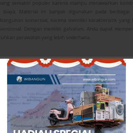
an yang semakin populer karena mampu menawarkan kombi
i biaya. Material ini banyak digunakan pada berbagai 
bangunan komersial, karena memiliki karakteristik yang 
vensional. Dengan memilih galvalum, Anda dapat memper
tuhkan perawatan yang lebih sederhana.
h ketahanannya yang sangat baik terhadap korosi atau k
erdiri dari campuran aluminium, seng, dan silikon yang berf
air hujan, kelembapan, maupun paparan sinar matahari s
at galvalum tidak mudah mengalami kerusakan akibat oksi
anjang dibandingkan besi biasa. Dengan ketahanan yang t
hat rapi dan kokoh meskipun digunakan selama bertahun-tah
ingan dibandingkan material besi konvensional, tetapi 
baik. Bobot yang ringan mempermudah proses pengangku