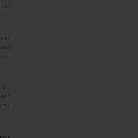
lihan
oleh
rawat
aupun
atau
ukan
biaya
 masa