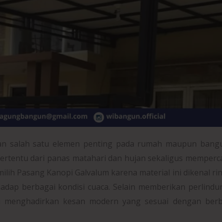
n salah satu elemen penting pada rumah maupun bang
tertentu dari panas matahari dan hujan sekaligus memperc
milih Pasang Kanopi Galvalum karena material ini dikenal ri
hadap berbagai kondisi cuaca. Selain memberikan perlind
u menghadirkan kesan modern yang sesuai dengan berb