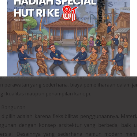
kerjaan dapat diselesaikan dalam waktu yang lebih sin
unaan material yang lebih ringan juga mengurangi beban
 terutama untuk rumah bertingkat atau bangunan de
udahan dalam perawatannya. Material ini tidak memerl
gah karat seperti halnya besi biasa. Perawatan rutin um
g, atau kotoran yang menempel agar permukaan kanopi t
gan perawatan yang sederhana, biaya pemeliharaan dalam j
gi kualitas maupun penampilan kanopi.
is Bangunan
pilih adalah karena fleksibilitas penggunaannya. Materia
angunan dengan konsep arsitektur yang berbeda, baik u
rsial. Desainnya yang sederhana namun modern mem