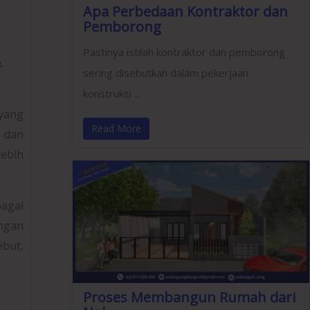
Apa Perbedaan Kontraktor dan
Pemborong
Pastinya istilah kontraktor dan pemborong
.
sering disebutkan dalam pekerjaan
konstruksi ...
 yang
Read More
 dan
lebih
bagai
ngan
but,
Proses Membangun Rumah dari