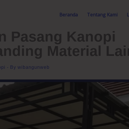
Beranda
Tentang Kami
n Pasang Kanopi
nding Material Lai
pi
- By
wibangunweb