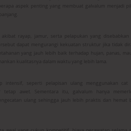
berapa aspek penting yang membuat galvalum menjadi pi
panjang.
akibat rayap, jamur, serta pelapukan yang disebabkan 
rsebut dapat mengurangi kekuatan struktur jika tidak di
 ketahanan yang jauh lebih baik terhadap hujan, panas, m
kan kualitasnya dalam waktu yang lebih lama.
intensif, seperti pelapisan ulang menggunakan cat 
r tetap awet. Sementara itu, galvalum hanya memerl
engecatan ulang sehingga jauh lebih praktis dan hemat 
ga awal yang cukup kompetitif, biaya perawatan selama