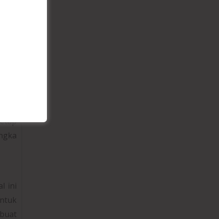
gkat.
 pada
ngan
ukan
umnya
etap
angka
l ini
ntuk
buat