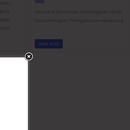
Nol
nasi
jenis
Dimasa ini permintaan pembangunan rumah
lebih
terus meningkat. Peningkatan ini mendorong
oleh
...
Read More
arat.
ungsi
ecara
dasi,
inggi
un.
tetap
tan,