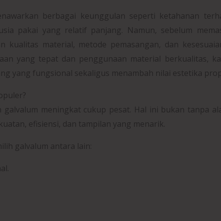
menawarkan berbagai keunggulan seperti ketahanan terh
 usia pakai yang relatif panjang. Namun, sebelum mema
n kualitas material, metode pemasangan, dan kesesuaia
an yang tepat dan penggunaan material berkualitas, ka
ang yang fungsional sekaligus menambah nilai estetika prop
opuler?
galvalum meningkat cukup pesat. Hal ini bukan tanpa al
uatan, efisiensi, dan tampilan yang menarik.
h galvalum antara lain:
al.