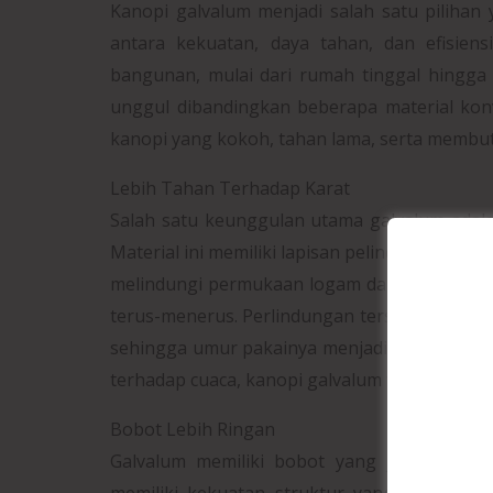
Kanopi galvalum menjadi salah satu pilih
antara kekuatan, daya tahan, dan efisiens
bangunan, mulai dari rumah tinggal hingga 
unggul dibandingkan beberapa material kon
kanopi yang kokoh, tahan lama, serta membu
Lebih Tahan Terhadap Karat
Salah satu keunggulan utama galvalum adala
Material ini memiliki lapisan pelindung yang t
melindungi permukaan logam dari pengaruh 
terus-menerus. Perlindungan tersebut membu
sehingga umur pakainya menjadi jauh lebih p
terhadap cuaca, kanopi galvalum tetap terli
Bobot Lebih Ringan
Galvalum memiliki bobot yang jauh lebih r
memiliki kekuatan struktur yang sangat 