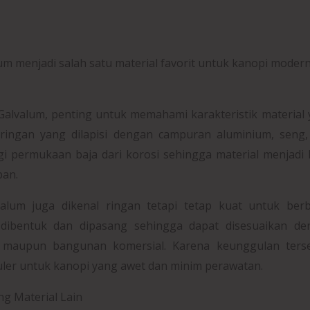
m menjadi salah satu material favorit untuk kanopi modern
lvalum, penting untuk memahami karakteristik material
ringan yang dilapisi dengan campuran aluminium, seng,
gi permukaan baja dari korosi sehingga material menjadi 
pan.
valum juga dikenal ringan tetapi tetap kuat untuk ber
 dibentuk dan dipasang sehingga dapat disesuaikan de
 maupun bangunan komersial. Karena keunggulan terse
puler untuk kanopi yang awet dan minim perawatan.
g Material Lain