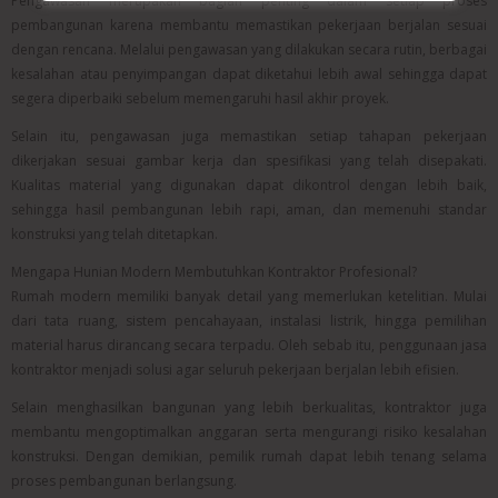
Pengawasan merupakan bagian penting dalam setiap proses
pembangunan karena membantu memastikan pekerjaan berjalan sesuai
dengan rencana. Melalui pengawasan yang dilakukan secara rutin, berbagai
kesalahan atau penyimpangan dapat diketahui lebih awal sehingga dapat
segera diperbaiki sebelum memengaruhi hasil akhir proyek.
Selain itu, pengawasan juga memastikan setiap tahapan pekerjaan
dikerjakan sesuai gambar kerja dan spesifikasi yang telah disepakati.
Kualitas material yang digunakan dapat dikontrol dengan lebih baik,
sehingga hasil pembangunan lebih rapi, aman, dan memenuhi standar
konstruksi yang telah ditetapkan.
Mengapa Hunian Modern Membutuhkan Kontraktor Profesional?
Rumah modern memiliki banyak detail yang memerlukan ketelitian. Mulai
dari tata ruang, sistem pencahayaan, instalasi listrik, hingga pemilihan
material harus dirancang secara terpadu. Oleh sebab itu, penggunaan jasa
kontraktor menjadi solusi agar seluruh pekerjaan berjalan lebih efisien.
Selain menghasilkan bangunan yang lebih berkualitas, kontraktor juga
membantu mengoptimalkan anggaran serta mengurangi risiko kesalahan
konstruksi. Dengan demikian, pemilik rumah dapat lebih tenang selama
proses pembangunan berlangsung.