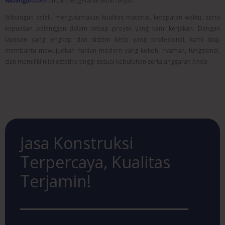
wibangun.com
untuk mengetahui lebih lanjut.
Wibangun selalu mengutamakan kualitas material, ketepatan waktu, serta
kepuasan pelanggan dalam setiap proyek yang kami kerjakan. Dengan
layanan yang lengkap dan sistem kerja yang profesional, kami siap
membantu mewujudkan hunian modern yang kokoh, nyaman, fungsional,
dan memiliki nilai estetika tinggi sesuai kebutuhan serta anggaran Anda.
Jasa Konstruksi
Terpercaya, Kualitas
Terjamin!