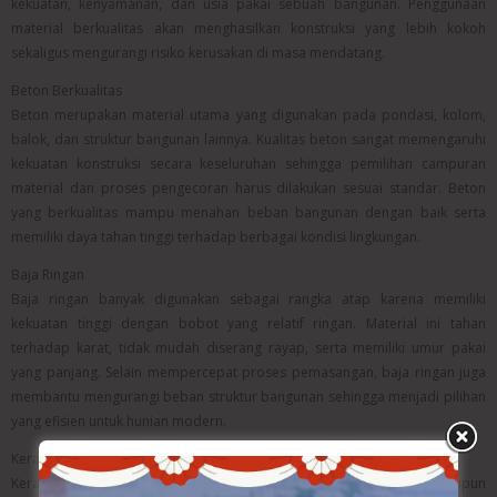
kekuatan, kenyamanan, dan usia pakai sebuah bangunan. Penggunaan
material berkualitas akan menghasilkan konstruksi yang lebih kokoh
sekaligus mengurangi risiko kerusakan di masa mendatang.
Beton Berkualitas
Beton merupakan material utama yang digunakan pada pondasi, kolom,
balok, dan struktur bangunan lainnya. Kualitas beton sangat memengaruhi
kekuatan konstruksi secara keseluruhan sehingga pemilihan campuran
material dan proses pengecoran harus dilakukan sesuai standar. Beton
yang berkualitas mampu menahan beban bangunan dengan baik serta
memiliki daya tahan tinggi terhadap berbagai kondisi lingkungan.
Baja Ringan
Baja ringan banyak digunakan sebagai rangka atap karena memiliki
kekuatan tinggi dengan bobot yang relatif ringan. Material ini tahan
terhadap karat, tidak mudah diserang rayap, serta memiliki umur pakai
yang panjang. Selain mempercepat proses pemasangan, baja ringan juga
membantu mengurangi beban struktur bangunan sehingga menjadi pilihan
yang efisien untuk hunian modern.
Keramik Premium
Keramik premium memberikan nilai tambah baik dari segi fungsi maupun