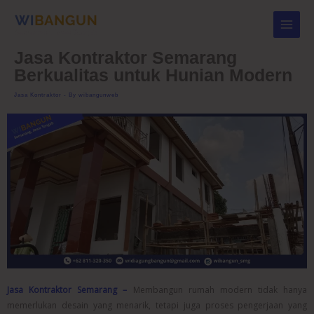
Skip
to
content
Jasa Kontraktor Semarang
Berkualitas untuk Hunian Modern
Jasa Kontraktor
- By
wibangunweb
Jasa Kontraktor Semarang –
Membangun rumah modern tidak hanya
memerlukan desain yang menarik, tetapi juga proses pengerjaan yang