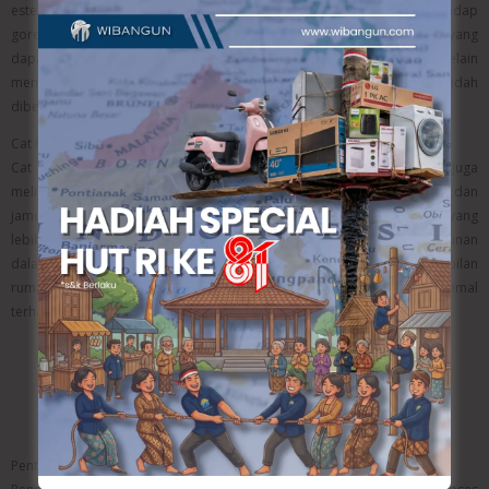
estetika. Material ini memiliki permukaan yang lebih kuat, tahan terhadap
goresan, serta tersedia dalam berbagai pilihan motif dan ukuran yang
dapat disesuaikan dengan konsep interior maupun eksterior rumah. Selain
mempercantik tampilan ruangan, keramik berkualitas juga lebih mudah
dibersihkan dan memiliki daya tahan yang lebih baik.
Cat Berkualitas
Cat tidak hanya berfungsi memperindah tampilan bangunan, tetapi juga
melindungi permukaan dinding dari paparan cuaca, kelembapan, dan
jamur. Produk cat berkualitas memiliki daya lekat yang kuat, warna yang
lebih tahan lama, serta mampu mempertahankan keindahan bangunan
dalam jangka waktu yang panjang. Dengan memilih cat yang tepat, tampilan
rumah akan tetap menarik sekaligus memberikan perlindungan optimal
terhadap dinding bangunan.
Baca Juga:
Jasa Pasang Plafon Profesional untuk
Renovasi dan Bangun Baru
Pentingnya Pengawasan Selama Proyek