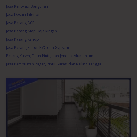
Jasa Renovasi Bangunan
Jasa Desain Interior
Jasa Pasang ACP
Jasa Pasang Atap Baja Ringan
Jasa Pasang Kanopi
Jasa Pasang Plafon PVC dan Gypsum
Pasang Kusen, Daun Pintu, dan Jendela Alumunium
Jasa Pembuatan Pagar, Pintu Garasi dan Railing Tangga