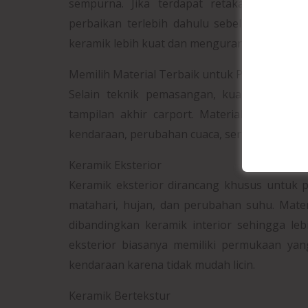
sempurna. Jika terdapat retakan, lubang
perbaikan terlebih dahulu sebelum pemasa
keramik lebih kuat dan mengurangi risiko kera
Memilih Material Terbaik untuk Pasang Keram
Selain teknik pemasangan, kualitas mate
tampilan akhir carport. Material yang tep
kendaraan, perubahan cuaca, serta pengguna
Keramik Eksterior
Keramik eksterior dirancang khusus untuk 
matahari, hujan, dan perubahan suhu. Mater
dibandingkan keramik interior sehingga leb
eksterior biasanya memiliki permukaan yan
kendaraan karena tidak mudah licin.
Keramik Bertekstur