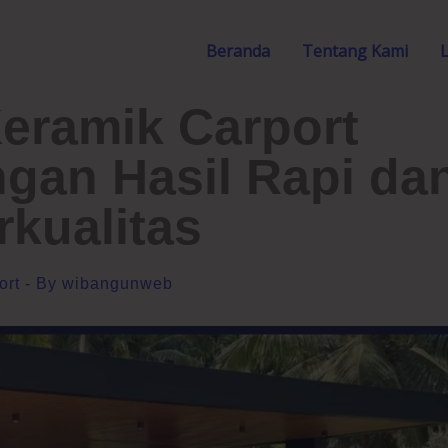
Beranda
Tentang Kami
eramik Carport
ngan Hasil Rapi da
rkualitas
ort
- By
wibangunweb