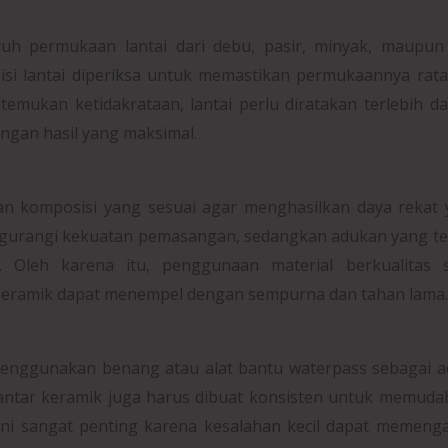
h permukaan lantai dari debu, pasir, minyak, maupun 
ndisi lantai diperiksa untuk memastikan permukaannya rat
temukan ketidakrataan, lantai perlu diratakan terlebih d
ngan hasil yang maksimal.
n komposisi yang sesuai agar menghasilkan daya rekat 
ngurangi kekuatan pemasangan, sedangkan adukan yang te
. Oleh karena itu, penggunaan material berkualitas s
 keramik dapat menempel dengan sempurna dan tahan lama.
enggunakan benang atau alat bantu waterpass sebagai a
ak antar keramik juga harus dibuat konsisten untuk memud
 ini sangat penting karena kesalahan kecil dapat memeng