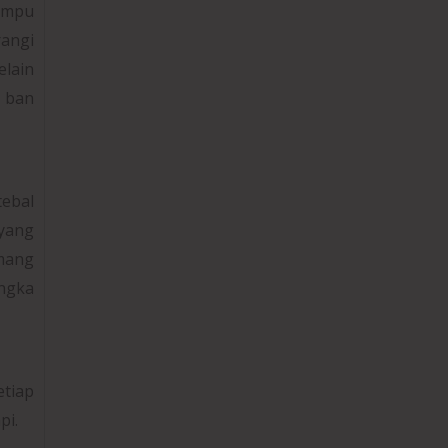
ampu
angi
elain
 ban
tebal
 yang
mang
ngka
etiap
pi.