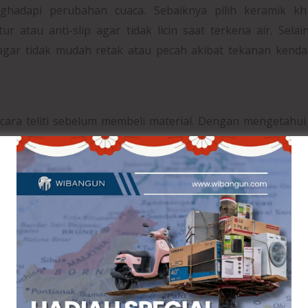
hadapi perubahan cuaca. Sebaiknya pilih keramik kh
 atau anti-slip agar tidak licin saat terkena air. Selain
 agar tidak mudah retak atau pecah akibat tekanan kend
cara teliti sebelum membeli material. Dengan mengetahui
jumlah keramik, semen, pasir, nat, serta material pend
g tepat juga membantu mengurangi risiko kekurangan ma
 pemborosan biaya. Sebagai antisipasi, disarankan men
k untuk cadangan apabila terjadi kerusakan atau kesal
ng yang memengaruhi kekuatan pemasangan keramik. Perm
ingkat kerataan yang baik agar keramik dapat menempel d