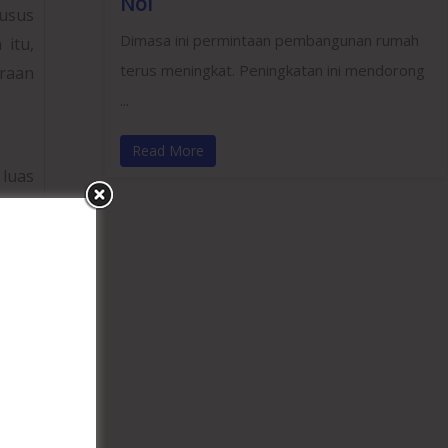
Nol
usus
Dimasa ini permintaan pembangunan rumah
 itu,
terus meningkat. Peningkatan ini mendorong
araan
...
Read More
 luas
ukung
upun
ambah
ahan
ukaan
engan