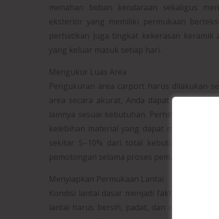
menahan beban kendaraan sekaligus meng
eksterior yang memiliki permukaan bertekstur
perhatikan juga tingkat kekerasan keramik
yang keluar masuk setiap hari.
Mengukur Luas Area
Pengukuran area carport harus dilakukan se
area secara akurat, Anda dapat menghitung 
lainnya sesuai kebutuhan. Perhitungan yan
kelebihan material yang dapat menyebabkan
sekitar 5–10% dari total kebutuhan kerami
pemotongan selama proses pemasangan.
Menyiapkan Permukaan Lantai
Kondisi lantai dasar menjadi faktor penti
lantai harus bersih, padat, dan memiliki t