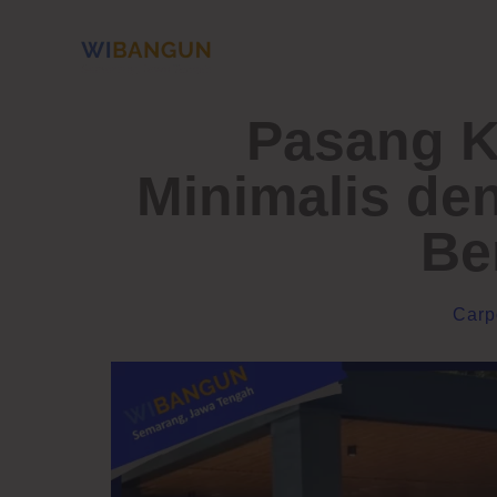
Skip
to
content
Pasang K
Minimalis de
Be
Carp