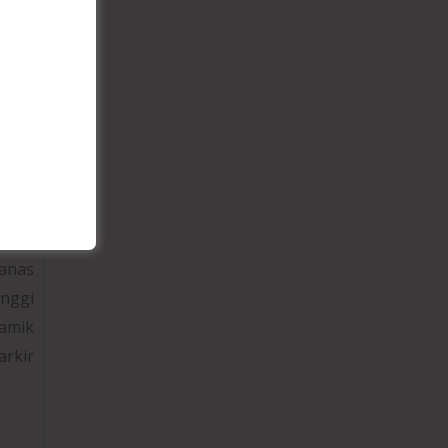
ukan
ekat
 dan
eban
panas
inggi
ramik
rkir