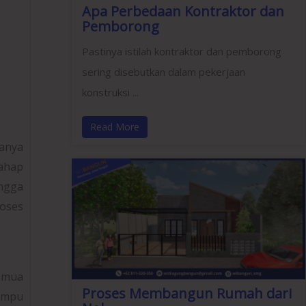
Apa Perbedaan Kontraktor dan
Pemborong
Pastinya istilah kontraktor dan pemborong
sering disebutkan dalam pekerjaan
konstruksi ...
Read More
anya
tahap
ngga
oses
semua
Proses Membangun Rumah dari
mampu