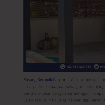
Pasang Keramik Carport –
Carport merupakan 
area parkir kendaraan sekaligus menunjang t
perlu dilakukan dengan cermat agar mampu m
Salah satu pilihan yang banyak digunakan