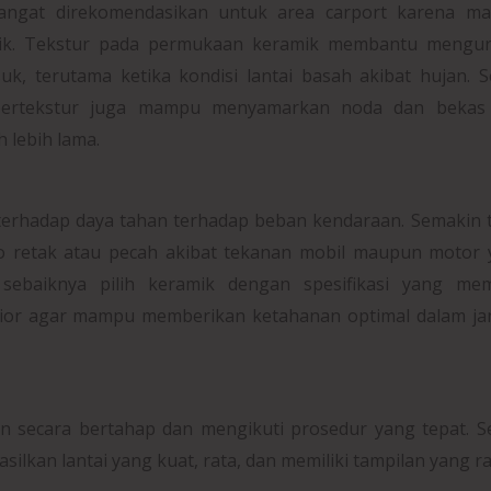
 sangat direkomendasikan untuk area carport karena m
ik. Tekstur pada permukaan keramik membantu mengur
uk, terutama ketika kondisi lantai basah akibat hujan. S
bertekstur juga mampu menyamarkan noda dan bekas
h lebih lama.
terhadap daya tahan terhadap beban kendaraan. Semakin 
iko retak atau pecah akibat tekanan mobil maupun motor
, sebaiknya pilih keramik dengan spesifikasi yang me
ior agar mampu memberikan ketahanan optimal dalam ja
n secara bertahap dan mengikuti prosedur yang tepat. S
lkan lantai yang kuat, rata, dan memiliki tampilan yang ra