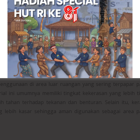
, atau permukaan yang bergelombang, sebaiknya dilak
ngan dimulai. Persiapan yang baik akan membuat daya r
mik terlepas atau retak di kemudian hari.
ik Carport
rial yang digunakan juga sangat menentukan ketahanan
at akan memberikan perlindungan lebih baik terhadap b
an dalam jangka panjang.
penggunaan di area luar ruangan yang sering terpapar 
ial ini umumnya memiliki tingkat kekerasan yang lebih t
ih tahan terhadap tekanan dan benturan. Selain itu, ke
g lebih kasar sehingga aman digunakan sebagai area pa