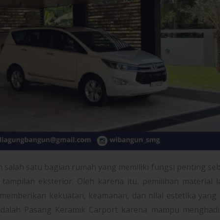
salah satu bagian rumah yang memiliki fungsi penting se
ampilan eksterior. Oleh karena itu, pemilihan material l
emberikan kekuatan, keamanan, dan nilai estetika yang 
 adalah Pasang Keramik Carport karena mampu menghadi