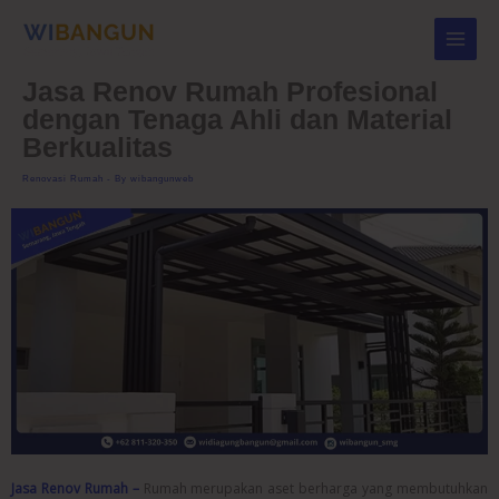
Skip
to
content
Jasa Renov Rumah Profesional
dengan Tenaga Ahli dan Material
Berkualitas
Renovasi Rumah
- By
wibangunweb
Jasa Renov Rumah –
Rumah merupakan aset berharga yang membutuhkan