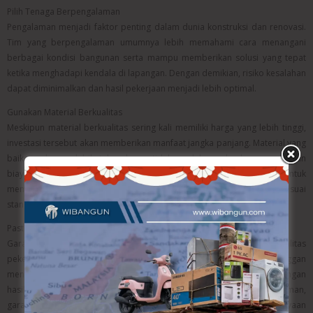
Pilih Tenaga Berpengalaman
Pengalaman menjadi faktor penting dalam dunia konstruksi dan renovasi.
Tim yang berpengalaman umumnya lebih memahami cara menangani
berbagai kondisi bangunan serta mampu memberikan solusi yang tepat
ketika menghadapi kendala di lapangan. Dengan demikian, risiko kesalahan
dapat diminimalkan dan hasil pekerjaan menjadi lebih optimal.
Gunakan Material Berkualitas
Meskipun material berkualitas sering kali memiliki harga yang lebih tinggi,
investasi tersebut akan memberikan manfaat jangka panjang. Material yang
baik cenderung lebih tahan lama, tidak mudah rusak, dan memerlukan
biaya perawatan yang lebih rendah. Oleh karena itu, penting untuk
memastikan bahwa penyedia jasa menggunakan material yang sesuai
standar dan memiliki kualitas yang terjamin.
Pastikan Ada Garansi
Garansi merupakan bentuk komitmen penyedia jasa terhadap kualitas
pekerjaan yang mereka hasilkan. Dengan adanya garansi, pelanggan
mendapatkan perlindungan apabila terjadi masalah yang berkaitan dengan
hasil renovasi dalam jangka waktu tertentu. Selain memberikan rasa aman,
garansi juga menunjukkan bahwa penyedia jasa memiliki kepercayaan