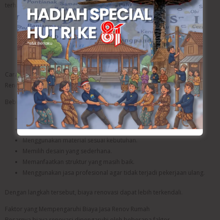
terhadap kualitas pekerjaan yang mereka lakukan.
Baca Juga:
Renovasi Struktur Rumah: Langkah Penting
untuk Menjaga Keamanan Bangunan
Cara Menghemat Biaya Renovasi
Renovasi tetap dapat dilakukan secara efisien.
Beberapa cara yang dapat diterapkan yaitu:
Menentukan prioritas pekerjaan.
Membuat anggaran sejak awal.
Menggunakan material sesuai kebutuhan.
Memilih desain yang sederhana.
Memanfaatkan struktur yang masih baik.
Menggunakan jasa profesional agar tidak terjadi pekerjaan ulang.
Dengan langkah tersebut, biaya renovasi dapat lebih terkendali.
Faktor yang Mempengaruhi Biaya Jasa Renov Rumah
Besarnya biaya renovasi dipengaruhi oleh beberapa faktor.