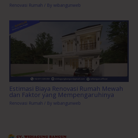
Renovasi Rumah
/ By
wibangunweb
Estimasi Biaya Renovasi Rumah Mewah
dan Faktor yang Mempengaruhinya
Renovasi Rumah
/ By
wibangunweb