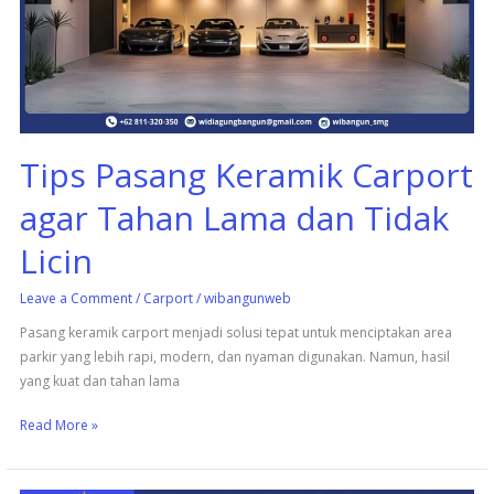
agar
Tahan
Lama
dan
Tidak
Licin
Tips Pasang Keramik Carport
agar Tahan Lama dan Tidak
Licin
Leave a Comment
/
Carport
/
wibangunweb
Pasang keramik carport menjadi solusi tepat untuk menciptakan area
parkir yang lebih rapi, modern, dan nyaman digunakan. Namun, hasil
yang kuat dan tahan lama
Read More »