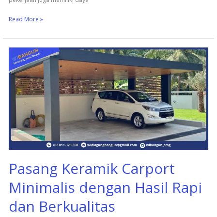
Read More »
Pasang
Keramik
Carport
Minimalis
dengan
Hasil
Rapi
dan
Berkualitas
Pasang Keramik Carport
Minimalis dengan Hasil Rapi
dan Berkualitas