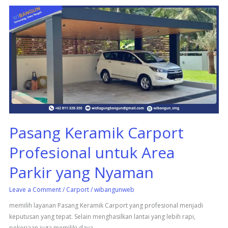
Pasang
Keramik
Carport
Profesional
untuk
Area
Parkir
yang
Nyaman
Pasang Keramik Carport
Profesional untuk Area
Parkir yang Nyaman
Leave a Comment
/
Carport
/
wibangunweb
memilih layanan Pasang Keramik Carport yang profesional menjadi
keputusan yang tepat. Selain menghasilkan lantai yang lebih rapi,
pekerjaan juga memiliki daya