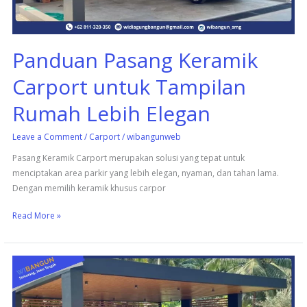
Lebih
Elegan
Panduan Pasang Keramik
Carport untuk Tampilan
Rumah Lebih Elegan
Leave a Comment
/
Carport
/
wibangunweb
Pasang Keramik Carport merupakan solusi yang tepat untuk
menciptakan area parkir yang lebih elegan, nyaman, dan tahan lama.
Dengan memilih keramik khusus carpor
Read More »
Keunggulan
Pasang
Keramik