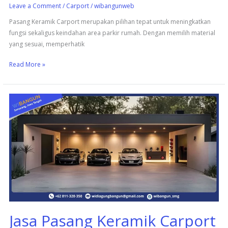
Leave a Comment
/
Carport
/
wibangunweb
Pasang Keramik Carport merupakan pilihan tepat untuk meningkatkan
fungsi sekaligus keindahan area parkir rumah. Dengan memilih material
yang sesuai, memperhatik
Read More »
Jasa
Pasang
Keramik
Carport
dengan
Harga
Terjangkau
dan
Berkualitas
Jasa Pasang Keramik Carport