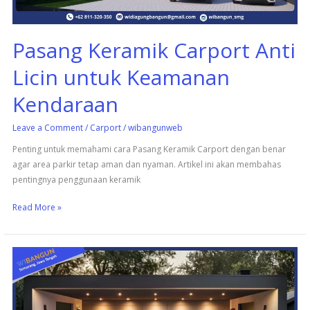
Pasang Keramik Carport Anti
Licin untuk Keamanan
Kendaraan
Leave a Comment
/
Carport
/
wibangunweb
Penting untuk memahami cara Pasang Keramik Carport dengan benar
agar area parkir tetap aman dan nyaman. Artikel ini akan membahas
pentingnya penggunaan keramik
Read More »
Tips
Pasang
Keramik
Carport