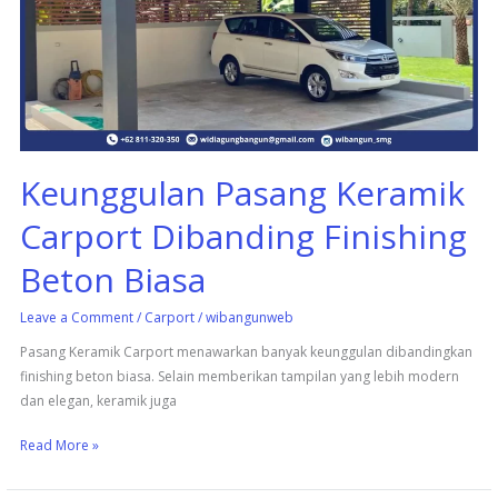
Carport
Dibanding
Finishing
Beton
Biasa
Keunggulan Pasang Keramik
Carport Dibanding Finishing
Beton Biasa
Leave a Comment
/
Carport
/
wibangunweb
Pasang Keramik Carport menawarkan banyak keunggulan dibandingkan
finishing beton biasa. Selain memberikan tampilan yang lebih modern
dan elegan, keramik juga
Read More »