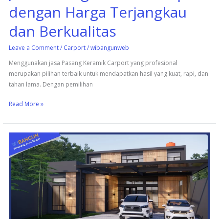
dengan Harga Terjangkau
dan Berkualitas
Leave a Comment
/
Carport
/
wibangunweb
Menggunakan jasa Pasang Keramik Carport yang profesional
merupakan pilihan terbaik untuk mendapatkan hasil yang kuat, rapi, dan
tahan lama. Dengan pemilihan
Read More »
Pasang
Keramik
Carport
Anti
Licin
untuk
Keamanan
Kendaraan