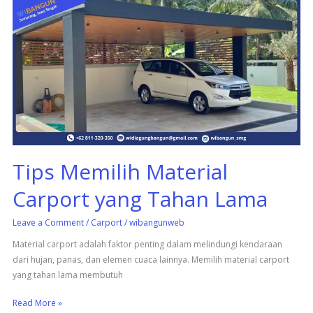
Tips
Memilih
Material
Carport
yang
Tahan
Lama
Tips Memilih Material
Carport yang Tahan Lama
Leave a Comment
/
Carport
/
wibangunweb
Material carport adalah faktor penting dalam melindungi kendaraan
dari hujan, panas, dan elemen cuaca lainnya. Memilih material carport
yang tahan lama membutuh
Read More »