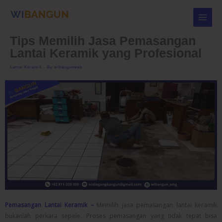
Skip
to
content
Tips Memilih Jasa Pemasangan
Lantai Keramik yang Profesional
Lantai Keramik
- By
wibangunweb
Pemasangan Lantai Keramik –
Memilih jasa pemasangan lantai keramik
bukanlah perkara sepele. Proses pemasangan yang tidak tepat bisa