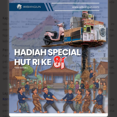
Pastikan pengukuran dilakukan dengan tepat agar tidak ada
pemborosan bahan.
Kapan Waktu Terbaik untuk Melakukan Pemasangan?
Idealnya, pemasangan keramik dilakukan saat musim kering. Hal ini
membantu proses pengeringan menjadi lebih cepat dan sempurna.
Namun, jika dilakukan di musim hujan, pastikan area terlindung dari
kelembapan berlebih.
Penutup
Pemasangan lantai keramik memang memerlukan perencanaan dan
pelaksana yang tepat. Dengan menggunakan jasa pemasangan lantai
keramik yang profesional, Anda bisa mendapatkan hasil yang rapi, kuat,
dan tahan lama. Jangan ragu untuk membandingkan dan melakukan survei
sebelum menentukan pilihan.
Lagi Cari Jasa Pemasangan Lantai Keramik yang Profesional?
Kontraktor Terbaik Semarang –
Mau hasil lantai keramik rumah Anda
terlihat rapi dan tahan lama? Atau ingin menghindari kerugian akibat
pemasangan yang asal-asalan? Wibangun hadir sebagai solusi jasa
pemasangan lantai keramik profesional yang siap membantu Anda.