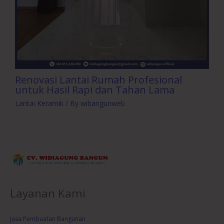
Renovasi Lantai Rumah Profesional
untuk Hasil Rapi dan Tahan Lama
Lantai Keramik
/ By
wibangunweb
Layanan Kami
Jasa Pembuatan Bangunan