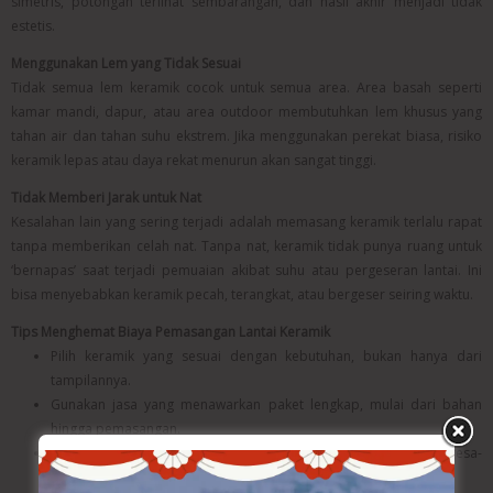
simetris, potongan terlihat sembarangan, dan hasil akhir menjadi tidak
estetis.
Menggunakan Lem yang Tidak Sesuai
Tidak semua lem keramik cocok untuk semua area. Area basah seperti
kamar mandi, dapur, atau area outdoor membutuhkan lem khusus yang
tahan air dan tahan suhu ekstrem. Jika menggunakan perekat biasa, risiko
keramik lepas atau daya rekat menurun akan sangat tinggi.
Tidak Memberi Jarak untuk Nat
Kesalahan lain yang sering terjadi adalah memasang keramik terlalu rapat
tanpa memberikan celah nat. Tanpa nat, keramik tidak punya ruang untuk
‘bernapas’ saat terjadi pemuaian akibat suhu atau pergeseran lantai. Ini
bisa menyebabkan keramik pecah, terangkat, atau bergeser seiring waktu.
Tips Menghemat Biaya Pemasangan Lantai Keramik
Pilih keramik yang sesuai dengan kebutuhan, bukan hanya dari
tampilannya.
Gunakan jasa yang menawarkan paket lengkap, mulai dari bahan
hingga pemasangan.
Rencanakan jadwal pemasangan dengan matang agar tidak tergesa-
gesa.