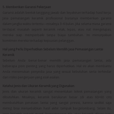
5. Memberikan Garansi Pekerjaan
Garansi adalah bentuk tanggung jawab dan keyakinan terhadap hasil kerja.
Jasa pemasangan keramik profesional biasanya memberikan garansi
dalam jangka waktu tertentu—misalnya 3–6 bulan. Jika selama masa garansi
terdapat masalah seperti keramik retak, lepas, atau nat mengelupas,
mereka siap memperbaiki tanpa biaya tambahan. Ini menunjukkan
komitmen mereka terhadap kepuasan pelanggan.
Hal yang Perlu Diperhatikan Sebelum Memilih Jasa Pemasangan Lantai
Keramik
Sebelum Anda benar-benar memilih jasa pemasangan lantai, ada
beberapa poin penting yang harus diperhatikan. Hal ini akan membantu
Anda menemukan penyedia jasa yang sesuai kebutuhan serta terhindar
dari risiko pengerjaan yang asal-asalan.
Ketahui Jenis dan Ukuran Keramik yang Digunakan
Jenis dan ukuran keramik sangat menentukan teknik pemasangan yang
dibutuhkan. Misalnya, keramik berukuran besar (di atas 60×60 cm)
membutuhkan perataan lantai yang sangat presisi, karena sedikit saja
miring bisa menyebabkan hasil akhir tampak bergelombang. Selain itu,
jenis keramik seperti granit, homogeneous tile, atau keramik glossy juga