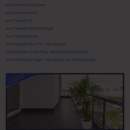
Jasa Renovasi Bangunan
Jasa Desain Interior
Jasa Pasang ACP
Jasa Pasang Atap Baja Ringan
Jasa Pasang Kanopi
Jasa Pasang Plafon PVC dan Gypsum
Pasang Kusen, Daun Pintu, dan Jendela Alumunium
Jasa Pembuatan Pagar, Pintu Garasi dan Railing Tangga