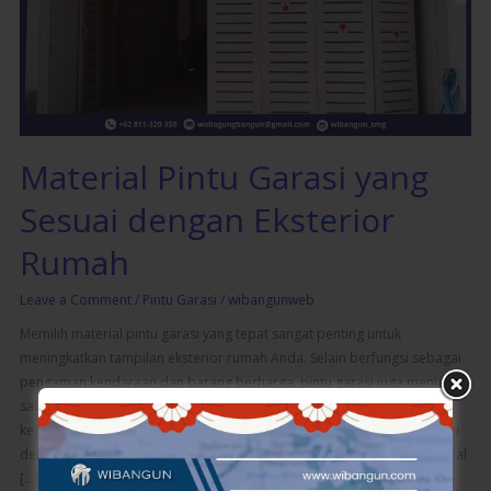
Sesuai
dengan
Eksterior
Rumah
Material Pintu Garasi yang
Sesuai dengan Eksterior
Rumah
Leave a Comment
/
Pintu Garasi
/
wibangunweb
Memilih material pintu garasi yang tepat sangat penting untuk
meningkatkan tampilan eksterior rumah Anda. Selain berfungsi sebagai
pengaman kendaraan dan barang berharga, pintu garasi juga menjadi
salah satu elemen visual yang mempengaruhi estetika rumah secara
keseluruhan. Oleh karena itu, memilih material pintu garasi yang sesuai
dengan desain eksterior rumah adalah langkah yang bijak. Jenis Material
[…]