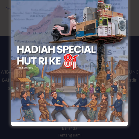
Read More »
WIBANGUN merupakan kontraktor dari perusahaan CV. WIDIAGUNG
BANGUN yang bergerak di bidang jasa konstruksi bangunan. Berdiri
sejak tahun 2016 dan telah melayani berbagai klien dari mulai
pemerintahan, swasta dan personal di Kota Semarang.
Navigasi
Beranda
Tentang Kami