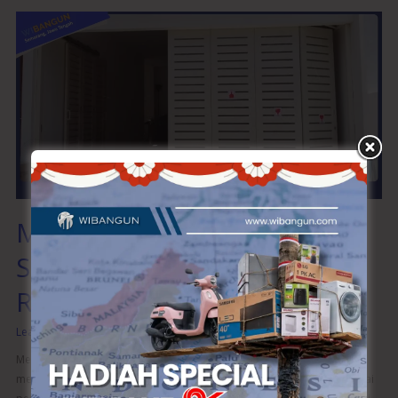
Material
Pintu
Garasi
yang
Sesuai
dengan
Eksterior
Rumah
Material Pintu Garasi yang
Sesuai dengan Eksterior
Rumah
Leave a Comment
/
Pintu Garasi
/
wibangunweb
Memilih material pintu garasi yang tepat sangat penting untuk
meningkatkan tampilan eksterior rumah Anda. Selain berfungsi sebagai