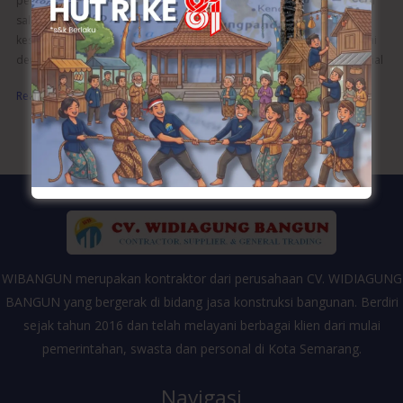
pengaman kendaraan dan barang berharga, pintu garasi juga menjadi
salah satu elemen visual yang mempengaruhi estetika rumah secara
keseluruhan. Oleh karena itu, memilih material pintu garasi yang sesuai
dengan desain eksterior rumah adalah langkah yang bijak. Jenis Material
Read More »
WIBANGUN merupakan kontraktor dari perusahaan CV. WIDIAGUNG
BANGUN yang bergerak di bidang jasa konstruksi bangunan. Berdiri
sejak tahun 2016 dan telah melayani berbagai klien dari mulai
pemerintahan, swasta dan personal di Kota Semarang.
Navigasi