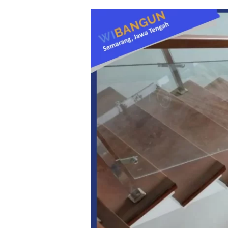
Railing
Tangga
Kaca:
Sentuhan
Modern
untuk
Hunian
Minimalis