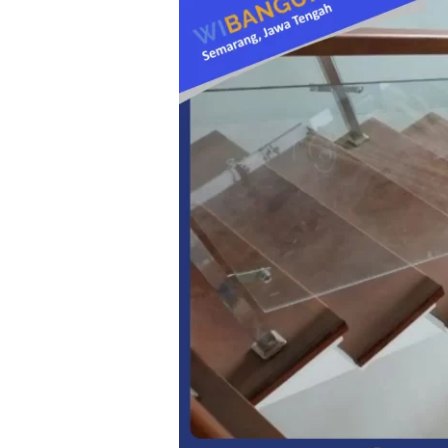
Merawat
Railing
Tangga
Kaca
agar
Tetap
Bersih
dan
Mengkilap