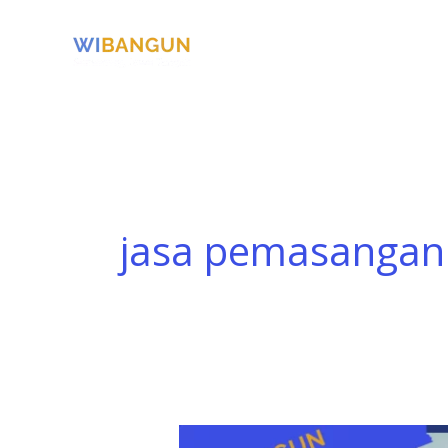
Skip
to
content
jasa pemasangan 
Tips