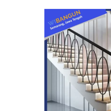
Railing
Tangga
Besi
sama
Kayu
Bagusan
Mana?