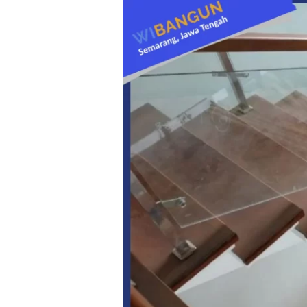
Pasang
Railing
Tangga
Kaca:
Tampilan
Mewah
untuk
Rumah
Modern