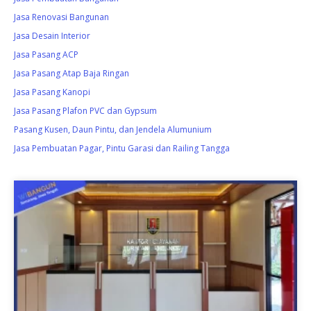
Jasa Renovasi Bangunan
Jasa Desain Interior
Jasa Pasang ACP
Jasa Pasang Atap Baja Ringan
Jasa Pasang Kanopi
Jasa Pasang Plafon PVC dan Gypsum
Pasang Kusen, Daun Pintu, dan Jendela Alumunium
Jasa Pembuatan Pagar, Pintu Garasi dan Railing Tangga