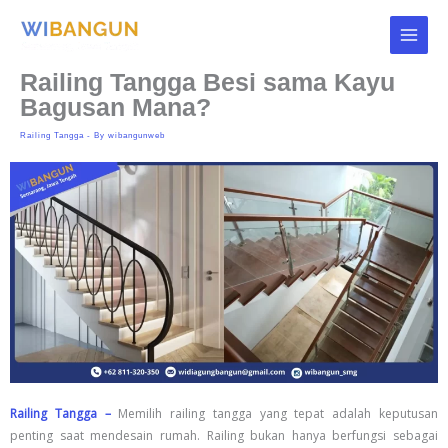
Skip
to
content
Railing Tangga Besi sama Kayu
Bagusan Mana?
Railing Tangga
- By
wibangunweb
Railing Tangga –
Memilih railing tangga yang tepat adalah keputusan
penting saat mendesain rumah. Railing bukan hanya berfungsi sebagai