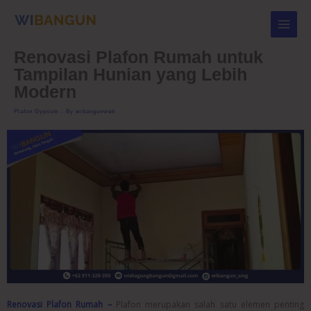
Skip
to
content
Renovasi Plafon Rumah untuk
Tampilan Hunian yang Lebih
Modern
Plafon Gypsum
- By
wibangunweb
Renovasi Plafon Rumah –
Plafon merupakan salah satu elemen penting