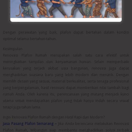
Memeriksa kondisi atap.
Menghindari kelembapan berlebih.
Mengecek sambungan plafon secara rutin.
Segera memperbaiki kerusakan kecil.
Dengan perawatan yang baik, plafon dapat bertahan dalam kondisi
optimal selama bertahun-tahun.
Kesimpulan
Renovasi Plafon Rumah merupakan salah satu cara efektif untuk
meningkatkan tampilan dan kenyamanan hunian. Selain memperbaiki
kerusakan yang terjadi akibat usia bangunan, renovasi juga dapat
menghadirkan suasana baru yang lebih modern dan menarik. Dengan
memilih desain yang sesuai, material berkualitas, serta tenaga profesional
yang berpengalaman, hasil renovasi dapat memberikan nilai tambah bagi
rumah Anda. Oleh karena itu, perencanaan yang matang menjadi kunci
utama untuk mendapatkan plafon yang tidak hanya indah secara visual
tetapi juga tahan lama.
Ingin Renovasi Plafon Rumah dengan Hasil Rapi dan Modern?
Jasa Pasang Plafon Semarang –
Jika Anda berencana melakukan Renovasi
Plafon Rumah, Wibangun siap membantu menghadirkan solusi terbaik