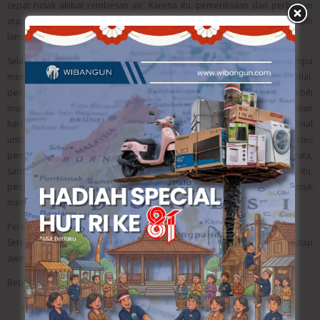
cepat rusak akibat rembesan air. Karena itu, pemeriksaan dan perbaikan
atap sebaiknya dilakukan terlebih dahulu agar plafon dapat bertahan lebih
lama dan tetap terlihat rapi.
Selain itu, banyak orang hanya fokus pada harga murah tanpa
mempertimbangkan kualitas material dan pengerjaan. Padahal,
penggunaan material berkualitas rendah dapat membuat plafon lebih
mudah rusak dan memerlukan biaya perbaikan tambahan di kemudian
hari. Kesalahan lainnya adalah tidak menggunakan tenaga profesional
untuk pemasangan plafon. Kurangnya pengalaman dalam proses
pemasangan dapat menyebabkan permukaan plafon tidak rata,
sambungan mudah retak, dan struktur kurang kuat. Oleh karena itu,
penggunaan jasa yang berpengalaman sangat disarankan untuk
mendapatkan hasil renovasi yang lebih rapi dan tahan lama.
Perawatan Setelah Renovasi Plafon Rumah
Setelah renovasi selesai, perawatan tetap diperlukan agar plafon tetap
awet.
Beberapa langkah sederhana yang dapat dilakukan yaitu:
Membersihkan debu secara berkala.