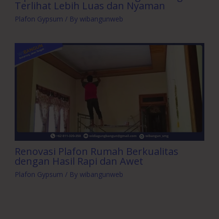
Terlihat Lebih Luas dan Nyaman
Plafon Gypsum
/ By
wibangunweb
Renovasi Plafon Rumah Berkualitas
dengan Hasil Rapi dan Awet
Plafon Gypsum
/ By
wibangunweb