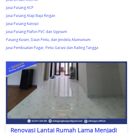
Jasa Pasang ACP
Jasa Pasang Atap Baja Ringan
Jasa Pasang Kanopi
Jasa Pasang Plafon PVC dan Gypsum
Pasang Kusen, Daun Pintu, dan Jendela Alumunium
Jasa Pembuatan Pagar, Pintu Garasi dan Railing Tangga
Renovasi Lantai Rumah Lama Menjadi