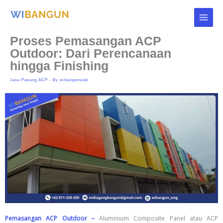
Skip
to
content
Proses Pemasangan ACP
Outdoor: Dari Perencanaan
hingga Finishing
Jasa Pasang ACP
- By
wibangunweb
Pemasangan ACP Outdoor –
Aluminium Composite Panel atau ACP