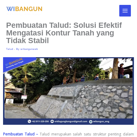
Skip
to
content
Pembuatan Talud: Solusi Efektif
Mengatasi Kontur Tanah yang
Tidak Stabil
Talud
- By
wibangunweb
Pembuatan Talud –
Talud merupakan salah satu struktur penting dalam