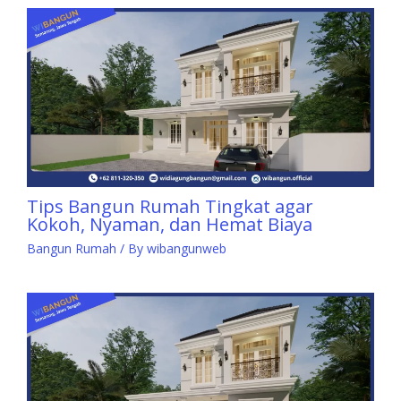
Tips Bangun Rumah Tingkat agar
Kokoh, Nyaman, dan Hemat Biaya
Bangun Rumah
/ By
wibangunweb