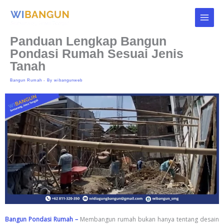
Skip
to
content
Panduan Lengkap Bangun
Pondasi Rumah Sesuai Jenis
Tanah
Bangun Rumah
- By
wibangunweb
Bangun Pondasi Rumah –
Membangun rumah bukan hanya tentang desain