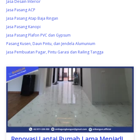
Jasa Desain Interior
Jasa Pasang ACP
Jasa Pasang Atap Baja Ringan
Jasa Pasang Kanopi
Jasa Pasang Plafon PVC dan Gypsum
Pasang Kusen, Daun Pintu, dan Jendela Alumunium
Jasa Pembuatan Pagar, Pintu Garasi dan Railing Tangga
Renovasi Lantai Rumah Lama Menjadi