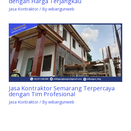
dengan Harga Terjangkau
Jasa Kontraktor
/ By
wibangunweb
Jasa Kontraktor Semarang Terpercaya
dengan Tim Profesional
Jasa Kontraktor
/ By
wibangunweb