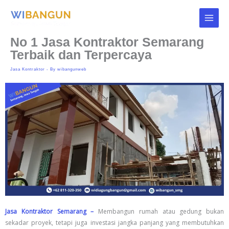
Skip
to
content
No 1 Jasa Kontraktor Semarang
Terbaik dan Terpercaya
Jasa Kontraktor
- By
wibangunweb
Jasa Kontraktor Semarang –
Membangun rumah atau gedung bukan
sekadar proyek, tetapi juga investasi jangka panjang yang membutuhkan