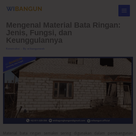
Skip
to
content
Mengenal Material Bata Ringan:
Jenis, Fungsi, dan
Keunggulannya
Konstruksi
- By
wibangunweb
Material bata ringan semakin sering digunakan dalam pembangunan