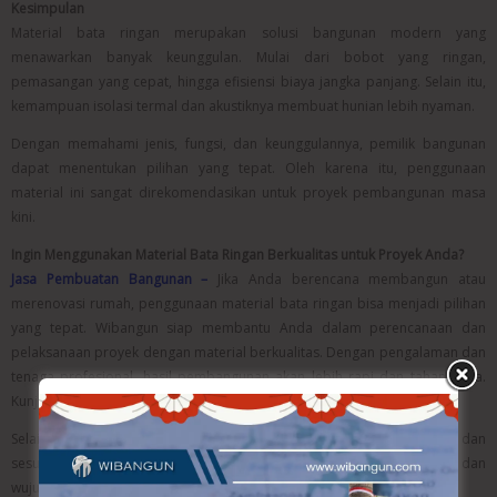
Kesimpulan
Material bata ringan merupakan solusi bangunan modern yang
menawarkan banyak keunggulan. Mulai dari bobot yang ringan,
pemasangan yang cepat, hingga efisiensi biaya jangka panjang. Selain itu,
kemampuan isolasi termal dan akustiknya membuat hunian lebih nyaman.
Dengan memahami jenis, fungsi, dan keunggulannya, pemilik bangunan
dapat menentukan pilihan yang tepat. Oleh karena itu, penggunaan
material ini sangat direkomendasikan untuk proyek pembangunan masa
kini.
Ingin Menggunakan Material Bata Ringan Berkualitas untuk Proyek Anda?
Jasa Pembuatan Bangunan –
Jika Anda berencana membangun atau
merenovasi rumah, penggunaan material bata ringan bisa menjadi pilihan
yang tepat. Wibangun siap membantu Anda dalam perencanaan dan
pelaksanaan proyek dengan material berkualitas. Dengan pengalaman dan
tenaga profesional, hasil pembangunan akan lebih rapi dan tahan lama.
Kunjungi website kami di
wibangun.com
untuk mengetahui lebih lanjut.
Selain itu, Wibangun juga memberikan solusi konstruksi yang efisien dan
sesuai anggaran. Konsultasikan kebutuhan proyek Anda sekarang dan
wujudkan bangunan impian dengan hasil maksimal.