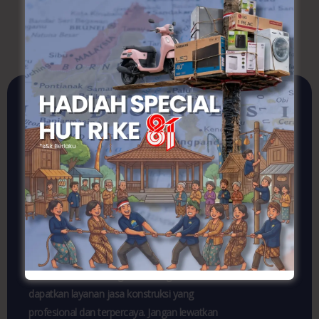
Jasa Konstruksi
Terpercaya, Kualitas
Terjamin!
Konsultasi sekarang untuk mencoba dan
lihat bagaimana WIBANGUN bisa
membantu Anda!. Segera hubungi kami dan
dapatkan layanan jasa konstruksi yang
profesional dan terpercaya. Jangan lewatkan