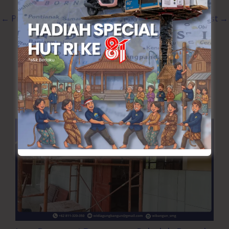
←
Previous Post
Next Post
→
Artikel Terkait