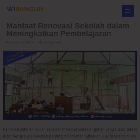
Skip
to
content
Manfaat Renovasi Sekolah dalam
Meningkatkan Pembelajaran
Pemeliharaan Sekolah
- By
wibangunweb
Renovasi sekolah bukan sekadar memperbaiki bangunan yang rusak, tetapi
juga merupakan investasi penting dalam meningkatkan kualitas pendidikan.