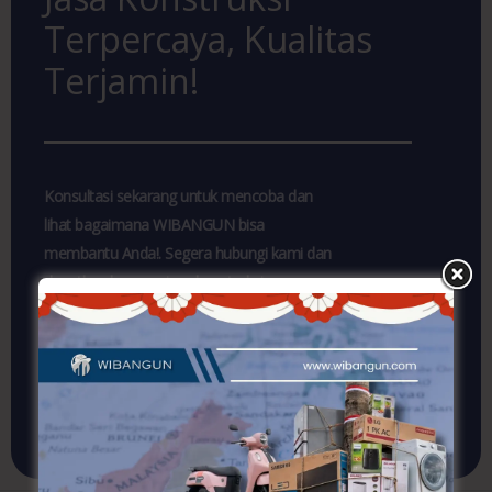
Terpercaya, Kualitas
Terjamin!
Konsultasi sekarang untuk mencoba dan
lihat bagaimana WIBANGUN bisa
membantu Anda!. Segera hubungi kami dan
dapatkan layanan jasa konstruksi yang
profesional dan terpercaya. Jangan lewatkan
penawaran khusus kami!
KONSULTASI SEKARANG