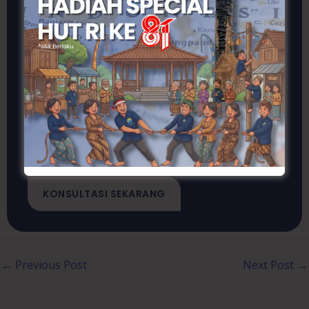
Konsultasi sekarang untuk mencoba dan
lihat bagaimana WIBANGUN bisa
membantu Anda!. Segera hubungi kami dan
dapatkan layanan jasa konstruksi yang
profesional dan terpercaya. Jangan lewatkan
penawaran khusus kami!
KONSULTASI SEKARANG
←
Previous Post
Next Post
→