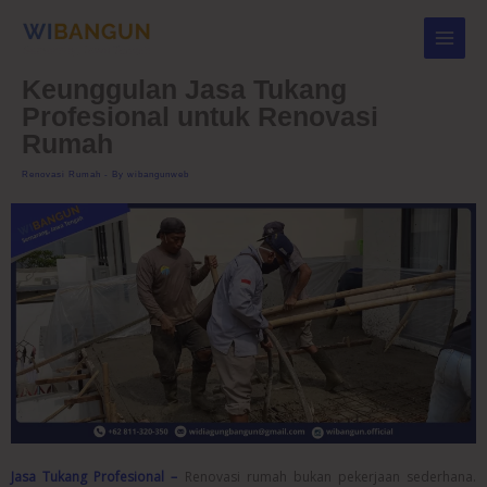
Skip
to
content
Keunggulan Jasa Tukang
Profesional untuk Renovasi
Rumah
Renovasi Rumah
- By
wibangunweb
Jasa Tukang Profesional –
Renovasi rumah bukan pekerjaan sederhana.