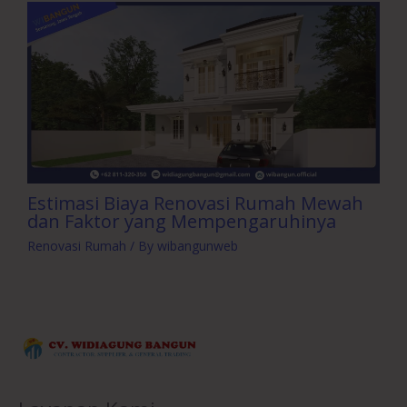
Estimasi Biaya Renovasi Rumah Mewah
dan Faktor yang Mempengaruhinya
Renovasi Rumah
/ By
wibangunweb