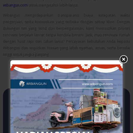
wibangun.com
untuk mengetahui lebih lanjut.
Wibangun mengedepankan transparansi biaya, ketepatan waktu
pengerjaan, serta komunikasi yang terbuka dengan setiap klien. Dengan
dukungan tim yang solid dan berpengalaman, kami memastikan proses
renovasi berjalan lancar tanpa kendala berarti. Jadi, mau renovasi rumah
dengan hasil rapi dan tahan lama? Percayakan kebutuhan Anda kepada
Wibangun dan wujudkan hunian yang lebih nyaman, aman, serta bernilai
tinggi untuk jangka panjang.
Jasa Konstruksi
Terpercaya, Kualitas
Terjamin!