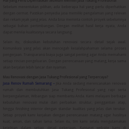
Hal yang Perlu Diperhatikan Sebelum Memilih Jasa Tukang Profesional
Sebelum menentukan pilihan, ada beberapa hal yang perlu diperhatikan
dengan cermat. Pastikan penyedia jasa memiliki pengalaman yang relevan
dan rekam jejak yang jelas. Anda bisa meminta contoh proyek sebelumnya
sebagai bahan pertimbangan. Dengan melihat hasil kerja nyata, Anda
dapat menilai kualitasnya secara langsung.
Selain itu, diskusikan kebutuhan renovasi secara detail sejak awal.
Komunikasi yang jelas akan mencegah kesalahpahaman selama proses
pengerjaan. Transparansi biaya juga sangat penting agar Anda memahami
setiap rincian pengeluaran. Dengan perencanaan yang matang, kerja sama
akan berjalan lebih lancar dan nyaman.
Mau Renovasi dengan Jasa Tukang Profesional yang Terpercaya?
Jasa Renov Rumah Semarang –
Jika Anda sedang merencanakan renovasi
rumah dan membutuhkan Jasa Tukang Profesional yang rapi serta
berpengalaman, Wibangun siap membantu Anda. Kami melayani berbagai
kebutuhan renovasi mulai dari perbaikan struktur, penggantian atap,
hingga finishing interior dengan standar kualitas yang jelas dan terukur.
Setiap proyek kami kerjakan dengan perencanaan matang agar hasilnya
kuat, aman, dan tahan lama. Selain itu, tim kami selalu mengutamakan
ketelitian dalam setiap detail pekerjaan. Kunjungi website kami di