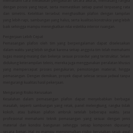
memahami cara melakukan pengukuran secara akurat, memasang rangka
dengan posisi yang tepat, serta memastikan setiap panel terpasang rata
dan simetris. Ketelitian tersebut menghasilkan plafon dengan tampilan
yang lebih rapi, sambungan yang halus, serta kualitas konstruksi yang lebih
baik sehingga mampu meningkatkan nilai estetika interior ruangan.
Pengerjaan Lebih Cepat
Pemasangan plafon oleh tim yang berpengalaman dapat diselesaikan
dalam waktu yang lebih singkat karena setiap anggota tim telah memahami
tugas masing-masing dan bekerja sesuai prosedur yang terstruktur. Selain
didukung keterampilan teknis, mereka juga menggunakan peralatan khusus
yang mempercepat proses pengukuran, pemotongan material, hingga
pemasangan. Dengan demikian, proyek dapat selesai sesuai jadwal tanpa
mengurangi kualitas hasil pekerjaan.
Mengurangi Risiko Kerusakan
Kesalahan dalam pemasangan plafon dapat menyebabkan berbagai
masalah, seperti sambungan yang retak, panel melengkung, rangka tidak
kokoh, atau bahkan plafon ambruk setelah beberapa waktu. Jasa
profesional memahami teknik pemasangan yang sesuai dengan jenis
material dan kondisi bangunan sehingga setiap komponen dipasang
secara benar. Hal ini mampu meminimalkan risiko kerusakan sejak awal