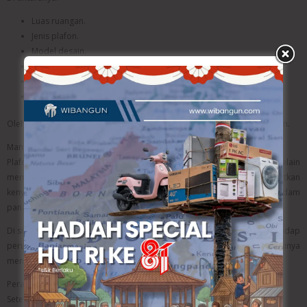
Luas ruangan.
Jenis plafon.
Model desain.
Tingkat kerumitan pekerjaan.
Material rangka.
Lokasi proyek.
Oleh sebab itu, konsultasi sebelum pekerjaan dimulai sangat disarankan.
Manfaat Plafon yang Dipasang Secara Profesional
Plafon yang dipasang dengan baik memiliki banyak manfaat. Selain
membuat ruangan lebih indah, plafon juga membantu meningkatkan
kenyamanan karena mampu menyembunyikan instalasi kabel, meredam
panas dari atap, serta memperbaiki pencahayaan ruangan.
Di sisi lain, pemasangan yang presisi membuat plafon lebih tahan terhadap
perubahan suhu maupun kelembapan. Oleh karena itu, usia pakainya
menjadi lebih panjang.
Perawatan Setelah Pemasangan Plafon
Setelah plafon selesai dipasang, perawatan tetap diperlukan.