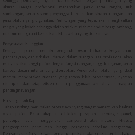
sehingga pemasangannya harus dilakukan dengan perhitungan yang
akurat. Tenaga profesional menentukan jarak antar rangka, titik
sambungan, serta sistem penyangga berdasarkan ukuran ruangan dan
jenis plafon yang digunakan. Perhitungan yang tepat akan menghasilkan
rangka yang kokoh sehingga plafon tidak mudah melendut, bergelombang,
maupun mengalami kerusakan akibat beban yang tidak merata.
Penyesuaian Ketinggian
Ketinggian plafon memiliki pengaruh besar terhadap kenyamanan,
pencahayaan, dan sirkulasi udara di dalam ruangan. Jasa profesional akan
menyesuaikan tinggi plafon dengan fungsi ruangan, tinggi bangunan, serta
konsep desain interior yang diterapkan. Penempatan plafon yang ideal
mampu menciptakan ruangan yang terasa lebih proporsional, nyaman
ditempati, dan tetap efisien dalam penggunaan pencahayaan maupun
pendingin ruangan.
Finishing Lebih Rapi
Tahap finishing merupakan proses akhir yang sangat menentukan kualitas
visual plafon. Pada tahap ini dilakukan perapian sambungan panel,
penutupan celah menggunakan compound atau material khusus,
pengamplasan permukaan, hingga persiapan sebelum pengecatan.
Dengan teknik finishing yang benar, permukaan plafon akan terlihat halus,