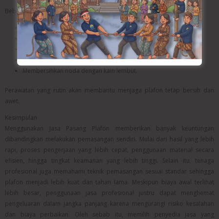
Beberapa langkah sederhana yang dapat dilakukan yaitu:
Membersihkan debu secara berkala.
Memeriksa kebocoran atap.
Menghindari beban berlebih pada plafon.
Mengecek kondisi sambungan plafon.
Membersihkan noda dengan kain lembut.
Perawatan yang rutin akan membantu menjaga plafon tetap bersih dan
awet.
Kesimpulan
Menggunakan Jasa Pasang Plafon memberikan banyak keuntungan
dibandingkan melakukan pemasangan sendiri. Mulai dari hasil yang lebih
rapi, proses pengerjaan yang lebih cepat, penggunaan material secara
efisien, hingga tingkat keamanan yang lebih tinggi. Selain itu, tenaga
profesional juga memahami teknik pemasangan sesuai standar sehingga
plafon menjadi lebih kuat dan tahan lama. Meskipun biaya awal terlihat
lebih besar, penggunaan jasa profesional justru dapat menghemat
pengeluaran dalam jangka panjang karena mengurangi risiko kesalahan
dan biaya perbaikan. Oleh sebab itu, memilih penyedia jasa yang