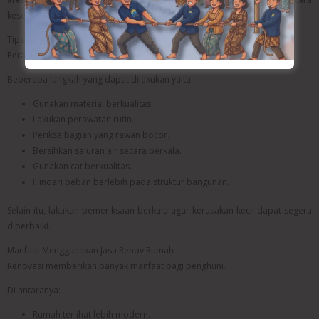
keseluruhan.
Tips Agar Hasil Renovasi Lebih Awet
Perawatan yang baik akan menjaga kualitas bangunan.
Beberapa langkah yang dapat dilakukan yaitu:
Gunakan material berkualitas.
Lakukan perawatan rutin.
Periksa bagian yang rawan bocor.
Bersihkan saluran air secara berkala.
Gunakan cat berkualitas.
Hindari beban berlebih pada struktur bangunan.
Selain itu, lakukan pemeriksaan berkala agar kerusakan kecil dapat segera
diperbaiki.
Manfaat Menggunakan Jasa Renov Rumah
Renovasi memberikan banyak manfaat bagi penghuni.
Di antaranya:
Rumah terlihat lebih modern.