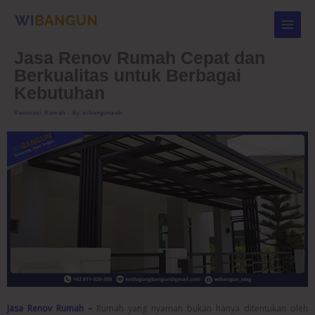
Skip
to
content
Jasa Renov Rumah Cepat dan
Berkualitas untuk Berbagai
Kebutuhan
Renovasi Rumah
- By
wibangunweb
Jasa Renov Rumah –
Rumah yang nyaman bukan hanya ditentukan oleh