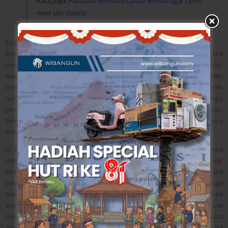
Baca Juga:
Panduan Renovasi Lantai Rumah agar Lebih
Awet dan Estetis
Bagian Rumah yang Sering Direnovasi
Beberapa bagian rumah menjadi area yang paling sering direnovasi karena
memiliki peran penting dalam aktivitas sehari-hari. Salah satunya adalah
dapur yang berfungsi sebagai pusat kegiatan keluarga, mulai dari
memasak hingga berkumpul bersama. Oleh karena itu, banyak pemilik
rumah melakukan renovasi untuk memperbarui desain, menambah fungsi
penyimpanan, atau mengatur tata letak agar lebih nyaman digunakan.
Selain dapur, kamar mandi juga sering menjadi prioritas renovasi guna
meningkatkan kenyamanan, kebersihan, dan tampilan ruangan.
Di sisi lain, ruang tamu juga termasuk area yang sering diperbarui karena
merupakan bagian pertama yang dilihat oleh tamu saat berkunjung.
Renovasi pada ruang tamu biasanya dilakukan untuk menciptakan suasana
yang lebih menarik dan representatif. Selain area dalam rumah, atap juga
menjadi bagian yang penting untuk diperhatikan. Perbaikan atau renovasi
atap diperlukan untuk mencegah kebocoran dan kerusakan yang dapat
memengaruhi bagian rumah lainnya. Dengan melakukan renovasi pada
area-area tersebut, kenyamanan dan nilai rumah dapat meningkat secara