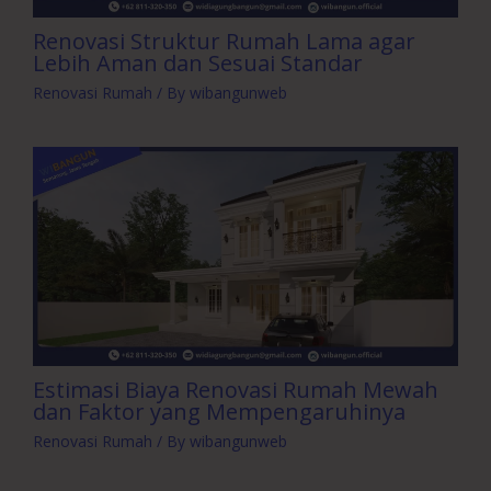
Renovasi Struktur Rumah Lama agar
Lebih Aman dan Sesuai Standar
Renovasi Rumah
/ By
wibangunweb
Estimasi Biaya Renovasi Rumah Mewah
dan Faktor yang Mempengaruhinya
Renovasi Rumah
/ By
wibangunweb