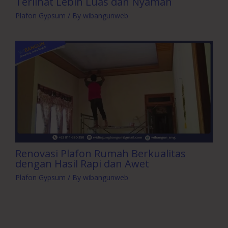
Terlihat Lebih Luas dan Nyaman
Plafon Gypsum
/ By
wibangunweb
Renovasi Plafon Rumah Berkualitas
dengan Hasil Rapi dan Awet
Plafon Gypsum
/ By
wibangunweb