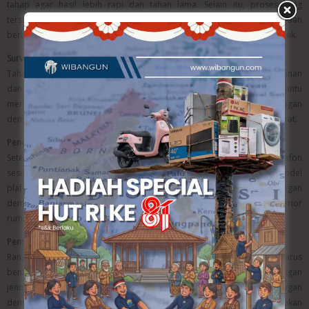
tahap agar hasil lebih rapi dan tahan lama. Selain itu, proses yang
terstruktur membantu mengurangi risiko kesalahan saat pengerjaan
berlangsung. Dengan demikian, kualitas plafon dapat terjaga dengan baik.
Survey Lokasi
Tahap awal dimulai dengan survey lokasi untuk melihat kondisi bangunan
dan mengukur luas area pemasangan. Selain itu, proses ini membantu
menentukan jenis material dan desain plafon yang paling sesuai. Dengan
demikian, perhitungan kebutuhan material dan biaya menjadi lebih akurat.
Penentuan Desain
Setelah survey selesai, tahap berikutnya adalah menentukan desain plafon
sesuai konsep rumah. Selain itu, pelanggan juga dapat memilih model
plafon minimalis, bertingkat, atau kombinasi dengan lampu LED. Dengan
demikian, hasil plafon lebih sesuai dengan kebutuhan dan tampilan interior
rumah.
Pemasangan Rangka
Rangka menjadi pondasi utama plafon sehingga pemasangannya harus
benar-benar presisi. Selain itu, material rangka harus disesuaikan dengan
jenis plafon yang digunakan agar lebih kuat dan tahan lama. Dengan
demikian, plafon tidak mudah melengkung atau mengalami kerusakan