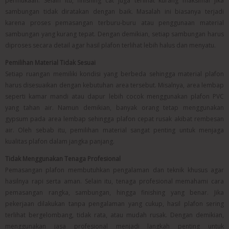
permukaan. Selain itu, finishing cat juga terlihat kurang maksimal jika
sambungan tidak diratakan dengan baik. Masalah ini biasanya terjadi
karena proses pemasangan terburu-buru atau penggunaan material
sambungan yang kurang tepat. Dengan demikian, setiap sambungan harus
diproses secara detail agar hasil plafon terlihat lebih halus dan menyatu.
Pemilihan Material Tidak Sesuai
Setiap ruangan memiliki kondisi yang berbeda sehingga material plafon
harus disesuaikan dengan kebutuhan area tersebut. Misalnya, area lembap
seperti kamar mandi atau dapur lebih cocok menggunakan plafon PVC
yang tahan air. Namun demikian, banyak orang tetap menggunakan
gypsum pada area lembap sehingga plafon cepat rusak akibat rembesan
air. Oleh sebab itu, pemilihan material sangat penting untuk menjaga
kualitas plafon dalam jangka panjang.
Tidak Menggunakan Tenaga Profesional
Pemasangan plafon membutuhkan pengalaman dan teknik khusus agar
hasilnya rapi serta aman. Selain itu, tenaga profesional memahami cara
pemasangan rangka, sambungan, hingga finishing yang benar. Jika
pekerjaan dilakukan tanpa pengalaman yang cukup, hasil plafon sering
terlihat bergelombang, tidak rata, atau mudah rusak. Dengan demikian,
menggunakan jasa profesional menjadi langkah penting untuk