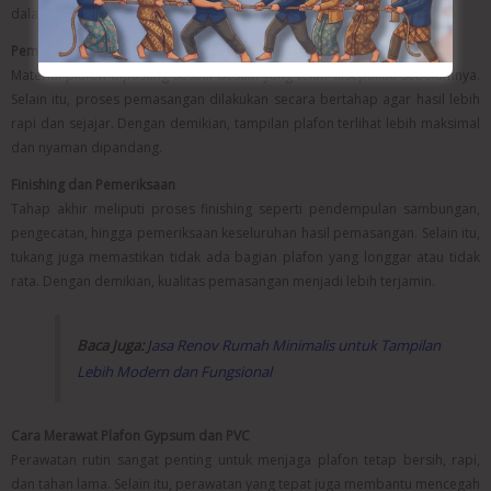
dalam jangka panjang.
Pemasangan Material Plafon
Material plafon dipasang sesuai desain yang telah disepakati sebelumnya.
Selain itu, proses pemasangan dilakukan secara bertahap agar hasil lebih
rapi dan sejajar. Dengan demikian, tampilan plafon terlihat lebih maksimal
dan nyaman dipandang.
Finishing dan Pemeriksaan
Tahap akhir meliputi proses finishing seperti pendempulan sambungan,
pengecatan, hingga pemeriksaan keseluruhan hasil pemasangan. Selain itu,
tukang juga memastikan tidak ada bagian plafon yang longgar atau tidak
rata. Dengan demikian, kualitas pemasangan menjadi lebih terjamin.
Baca Juga:
Jasa Renov Rumah Minimalis untuk Tampilan
Lebih Modern dan Fungsional
Cara Merawat Plafon Gypsum dan PVC
Perawatan rutin sangat penting untuk menjaga plafon tetap bersih, rapi,
dan tahan lama. Selain itu, perawatan yang tepat juga membantu mencegah