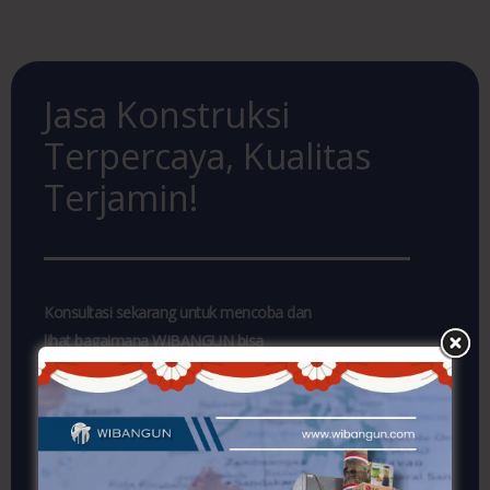
Jasa Konstruksi
Terpercaya, Kualitas
Terjamin!
Konsultasi sekarang untuk mencoba dan
lihat bagaimana WIBANGUN bisa
membantu Anda!. Segera hubungi kami dan
dapatkan layanan jasa konstruksi yang
profesional dan terpercaya. Jangan lewatkan
penawaran khusus kami!