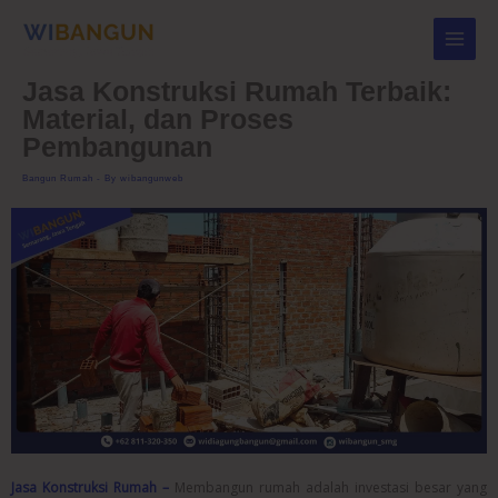
Skip
to
content
Jasa Konstruksi Rumah Terbaik:
Material, dan Proses
Pembangunan
Bangun Rumah
- By
wibangunweb
Jasa Konstruksi Rumah –
Membangun rumah adalah investasi besar yang