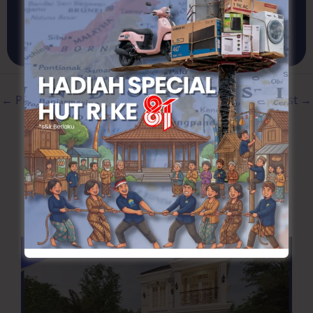
KONSULTASI SEKARANG
←
Previous Post
Next Post
→
Artikel Terkait