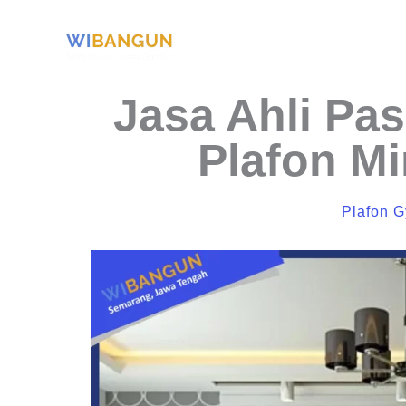
Skip
to
content
Jasa Ahli Pa
Plafon M
Plafon 