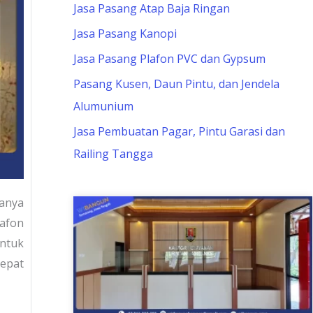
Jasa Pasang Atap Baja Ringan
Jasa Pasang Kanopi
Jasa Pasang Plafon PVC dan Gypsum
Pasang Kusen, Daun Pintu, dan Jendela
Alumunium
Jasa Pembuatan Pagar, Pintu Garasi dan
Railing Tangga
anya
lafon
untuk
tepat