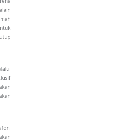
rena
elain
rumah
ntuk
utup
lalui
lusif
nakan
akan
afon.
takan