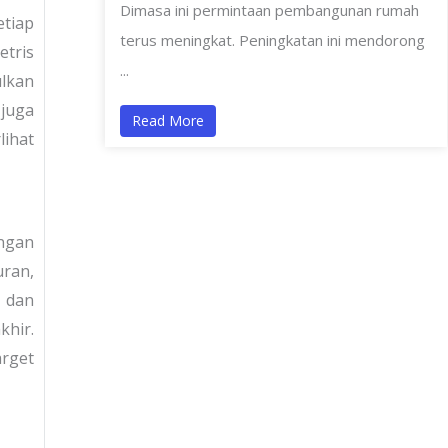
Dimasa ini permintaan pembangunan rumah
etiap
terus meningkat. Peningkatan ini mendorong
etris
...
ulkan
juga
Read More
ihat
angan
uran,
 dan
khir.
rget