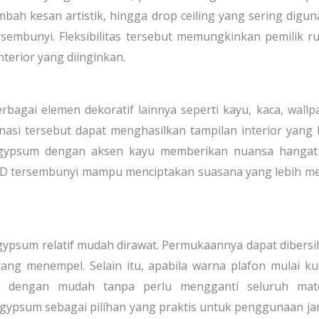
bah kesan artistik, hingga drop ceiling yang sering digu
embunyi. Fleksibilitas tersebut memungkinkan pemilik 
terior yang diinginkan.
gai elemen dekoratif lainnya seperti kayu, kaca, wallp
si tersebut dapat menghasilkan tampilan interior yang 
on gypsum dengan aksen kayu memberikan nuansa hangat
ED tersembunyi mampu menciptakan suasana yang lebih m
 gypsum relatif mudah dirawat. Permukaannya dapat dibers
ang menempel. Selain itu, apabila warna plafon mulai k
n dengan mudah tanpa perlu mengganti seluruh mater
gypsum sebagai pilihan yang praktis untuk penggunaan j