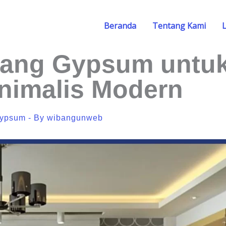
Beranda
Tentang Kami
sang Gypsum untu
inimalis Modern
Gypsum
- By
wibangunweb