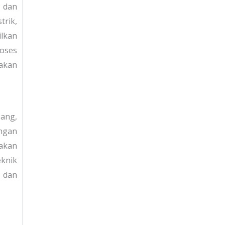
 dan
trik,
lkan
oses
nakan
ang,
engan
jakan
knik
 dan