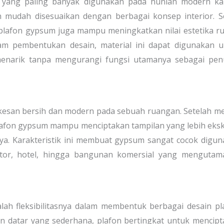
n yang paling banyak digunakan pada hunian modern ka
an mudah disesuaikan dengan berbagai konsep interior. S
 plafon gypsum juga mampu meningkatkan nilai estetika 
am pembentukan desain, material ini dapat digunakan u
menarik tanpa mengurangi fungsi utamanya sebagai pen
san bersih dan modern pada sebuah ruangan. Setelah me
plafon gypsum mampu menciptakan tampilan yang lebih eksk
nya. Karakteristik ini membuat gypsum sangat cocok digu
tor, hotel, hingga bangunan komersial yang mengutam
ah fleksibilitasnya dalam membentuk berbagai desain pl
fon datar yang sederhana, plafon bertingkat untuk mencip