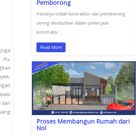
Pemborong
Pastinya istilah kontraktor dan pemborong
sering disebutkan dalam pekerjaan
konstruksi ...
Read More
juga
itu,
gkan
oyek,
angan
ipasi
p dan
 yang
Proses Membangun Rumah dari
Nol