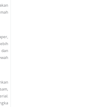
nakan
rumah
aper,
lebih
 dan
ewah
ihkan
usam,
ial.
angka