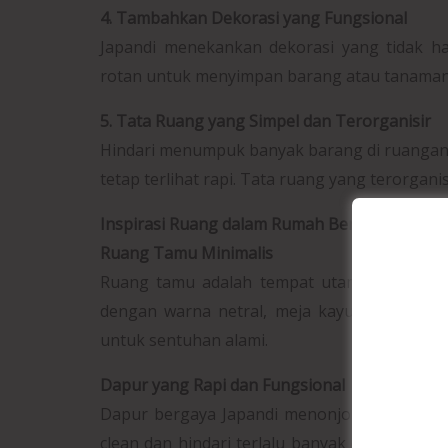
4. Tambahkan Dekorasi yang Fungsional
Japandi menekankan dekorasi yang tidak han
rotan untuk menyimpan barang atau tanaman
5. Tata Ruang yang Simpel dan Terorganisir
Hindari menumpuk banyak barang di ruangan.
tetap terlihat rapi. Tata ruang yang terorga
Inspirasi Ruang dalam Rumah Bergaya Japand
Ruang Tamu Minimalis
Ruang tamu adalah tempat utama untuk me
dengan warna netral, meja kayu rendah, d
untuk sentuhan alami.
Dapur yang Rapi dan Fungsional
Dapur bergaya Japandi menonjolkan keseder
clean dan hindari terlalu banyak dekorasi. P