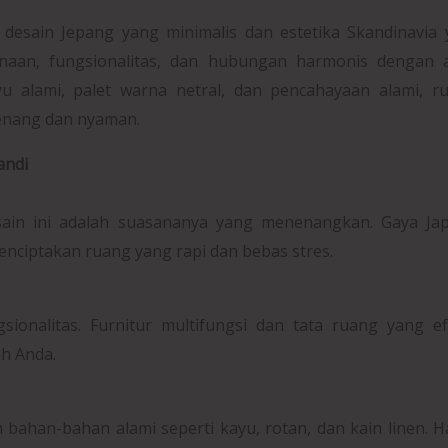
desain Jepang yang minimalis dan estetika Skandinavia
naan, fungsionalitas, dan hubungan harmonis dengan a
u alami, palet warna netral, dan pencahayaan alami, r
enang dan nyaman.
andi
sain ini adalah suasananya yang menenangkan. Gaya Jap
nciptakan ruang yang rapi dan bebas stres.
sionalitas. Furnitur multifungsi dan tata ruang yang ef
h Anda.
han-bahan alami seperti kayu, rotan, dan kain linen. Ha