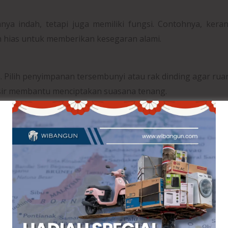
ya indah, tetapi juga memiliki fungsi. Contohnya, kera
 hias untuk memberikan kesegaran alami.
 Pilih penyimpanan tersembunyi atau rak dinding agar ru
nisir membantu menciptakan suasana tenang.
i
nampilkan gaya Japandi. Gunakan sofa berbentuk seder
an karpet lembut. Tambahkan lampu gantung berbahan r
hanaan dan kebersihan. Gunakan kabinet kayu dengan de
eralatan dapur bisa disimpan dalam laci untuk menjaga tam