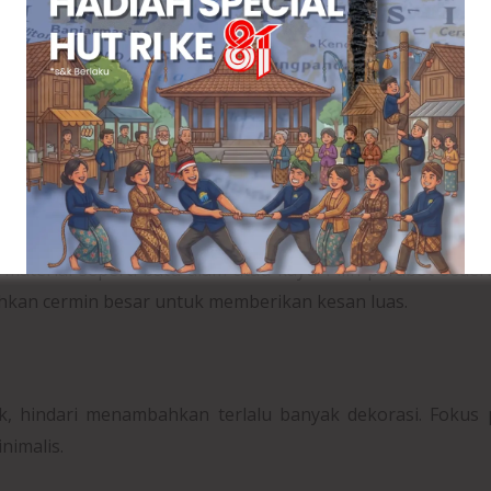
ng relaks dan nyaman. Pilih tempat tidur rendah dengan 
hana dan beberapa tanaman kecil untuk nuansa alami.
 Semarang yang Terpercaya
terial seperti batu alam atau kayu. Pilih perabot sede
hkan cermin besar untuk memberikan kesan luas.
k, hindari menambahkan terlalu banyak dekorasi. Fokus
nimalis.