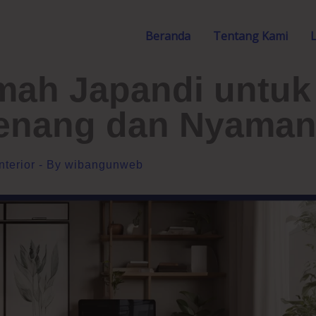
Beranda
Tentang Kami
umah Japandi untuk
enang dan Nyama
nterior
- By
wibangunweb