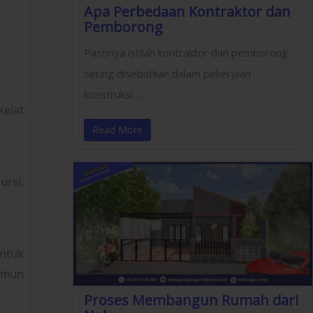
Apa Perbedaan Kontraktor dan
Pemborong
Pastinya istilah kontraktor dan pemborong
sering disebutkan dalam pekerjaan
konstruksi ...
kelat
Read More
ursi,
ntuk
namun
Proses Membangun Rumah dari