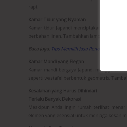
rapi.
Kamar Tidur yang Nyaman
Kamar tidur Japandi menciptakan suasana ya
berbahan linen. Tambahkan lampu meja seder
Baca Juga:
Tips Memilih Jasa Renovasi Rumah
Kamar Mandi yang Elegan
Kamar mandi bergaya Japandi menggunakan ma
seperti wastafel berbentuk geometris. Tamba
Kesalahan yang Harus Dihindari
Terlalu Banyak Dekorasi
Meskipun Anda ingin rumah terlihat menari
elemen yang esensial untuk menjaga kesan mi