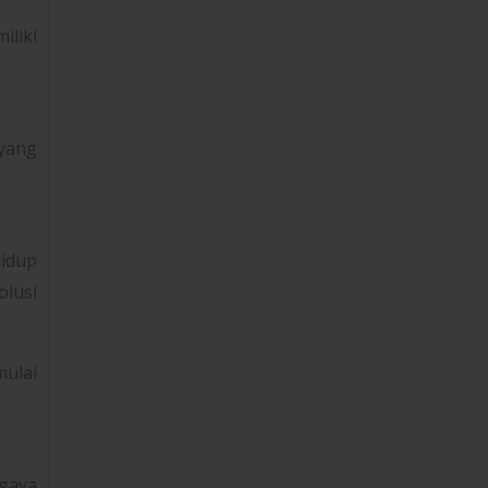
iliki
 yang
idup
olusi
mulai
gaya