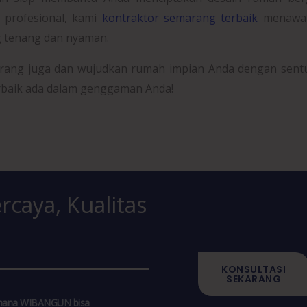
 profesional, kami
kontraktor semarang terbaik
menawa
g tenang dan nyaman.
rang juga dan wujudkan rumah impian Anda dengan sent
rbaik ada dalam genggaman Anda!
rcaya, Kualitas
KONSULTASI
SEKARANG
aimana WIBANGUN bisa