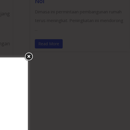
Nol
Dimasa ini permintaan pembangunan rumah
njang
terus meningkat. Peningkatan ini mendorong
...
angan
Read More
hana
otan
sain
pilan