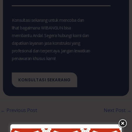
Konsultasi sekarang untuk mencoba dan
lihat bagaimana WIBANGUN bisa
membantu Anda!. Segera hubungi kami dan
dapatkan layanan jasa konstruksi yang
profesional dan terpercaya. Jangan lewatkan
penawaran khusus kami!
KONSULTASI SEKARANG
←
Previous Post
Next Post
→