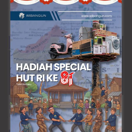
Artikel Terkait
Renovasi Lantai Rumah Lama Menjadi
Lebih Elegan dan Nyaman
Desain Interior
/ By
wibangunweb