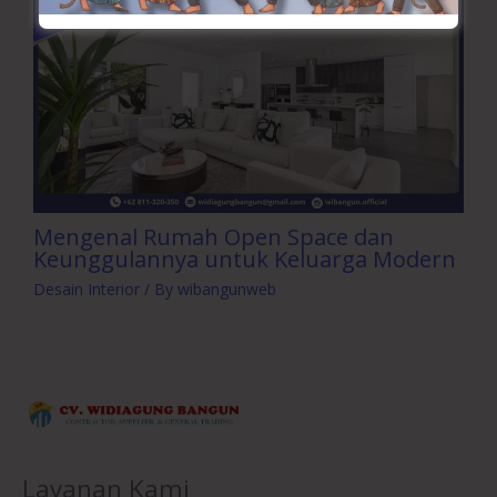
Mengenal Rumah Open Space dan
Keunggulannya untuk Keluarga Modern
Desain Interior
/ By
wibangunweb
Layanan Kami