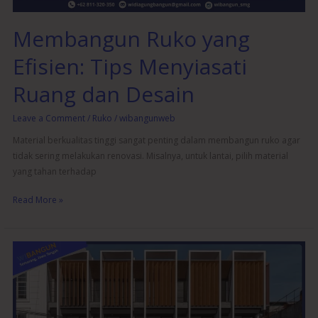
Membangun Ruko yang
Efisien: Tips Menyiasati
Ruang dan Desain
Leave a Comment
/
Ruko
/
wibangunweb
Material berkualitas tinggi sangat penting dalam membangun ruko agar
tidak sering melakukan renovasi. Misalnya, untuk lantai, pilih material
yang tahan terhadap
Read More »
Tren
Desain
Ruko
Kekinian
Cocok