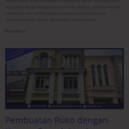
tempat usaha. Selain menawarkan fleksibilitas, desain ruko juga dapat
disesuaikan dengan kebutuhan bisnis Anda. Namun, sebelum memulai
pembuatan ruko, penting untuk memahami estimasi biaya dan
merancang desain interior yang optimal. Artikel ini akan
Read More »
Pembuatan
Ruko
dengan
Konsep
Ramah
Lingkungan
dan
Hemat
Energi
Pembuatan Ruko dengan