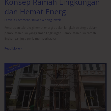
Konsep Ramah Lingkungan
dan Hemat Energi
Leave a Comment
/
Ruko
/
wibangunweb
Penerapan teknologi hemat energi adalah langkah strategis dalam
pembuatan ruko yang ramah lingkungan. Pembuatan ruko ramah
lingkungan juga perlu memperhatikan
Read More »
Membangun
Ruko
yang
Efisien:
Tips
Menyiasati
Ruang
dan
Desain