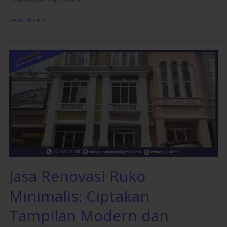
Read More »
Jasa
Renovasi
Ruko
Minimalis:
Ciptakan
Tampilan
Modern
dan
Elegan
Jasa Renovasi Ruko
Minimalis: Ciptakan
Tampilan Modern dan