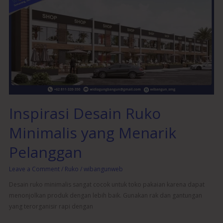
Desain
Ruko
Minimalis
yang
Menarik
Pelanggan
Inspirasi Desain Ruko
Minimalis yang Menarik
Pelanggan
Leave a Comment
/
Ruko
/
wibangunweb
Desain ruko minimalis sangat cocok untuk toko pakaian karena dapat
menonjolkan produk dengan lebih baik. Gunakan rak dan gantungan
yang terorganisir rapi dengan