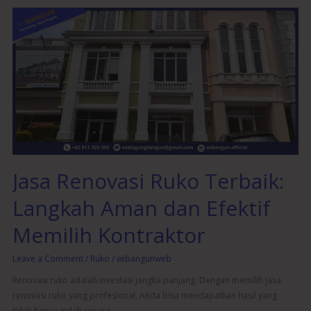
Jasa
Renovasi
Ruko
Terbaik:
Langkah
Aman
dan
Efektif
Memilih
Kontraktor
Jasa Renovasi Ruko Terbaik:
Langkah Aman dan Efektif
Memilih Kontraktor
Leave a Comment
/
Ruko
/
wibangunweb
Renovasi ruko adalah investasi jangka panjang. Dengan memilih jasa
renovasi ruko yang profesional, Anda bisa mendapatkan hasil yang
tidak hanya indah secara