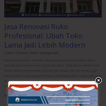
Lama
Jadi
Lebih
Modern
Jasa Renovasi Ruko
Profesional: Ubah Toko
Lama Jadi Lebih Modern
Leave a Comment
/
Ruko
/
wibangunweb
Jasa Renovasi Ruko – Memiliki ruko yang nyaman dan modern dapat
menjadi nilai tambah besar bagi bisnis Anda. Tidak hanya memberikan
kesan estetis yang menarik, ruko dengan desain rapi dan teratur juga
menciptakan suasana yang membuat pelanggan betah. Lingkungan yang
tertata baik akan membantu mencerminkan profesionalisme serta
meningkatkan citra brand di mata pengunjung. Karena itu,
Read More »