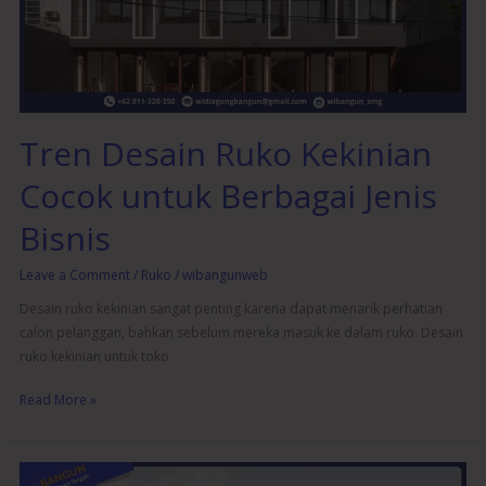
untuk
Berbagai
Jenis
Bisnis
Tren Desain Ruko Kekinian
Cocok untuk Berbagai Jenis
Bisnis
Leave a Comment
/
Ruko
/
wibangunweb
Desain ruko kekinian sangat penting karena dapat menarik perhatian
calon pelanggan, bahkan sebelum mereka masuk ke dalam ruko. Desain
ruko kekinian untuk toko
Read More »
Inspirasi