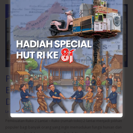
Pembuatan
Ruko
2
Lantai:
Estimasi
Biaya
dan
Tips
Desain
Interior
Pembuatan Ruko 2 Lantai:
Estimasi Biaya dan Tips
Desain Interior
Leave a Comment
/
Ruko
/
wibangunweb
Pembuatan Ruko 2 Lantai – Ruko (rumah toko) 2 lantai menjadi pilihan
populer bagi banyak orang yang ingin memadukan fungsi hunian dan