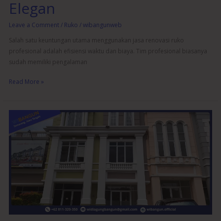
Elegan
Leave a Comment
/
Ruko
/
wibangunweb
Salah satu keuntungan utama menggunakan jasa renovasi ruko
profesional adalah efisiensi waktu dan biaya. Tim profesional biasanya
sudah memiliki pengalaman
Read More »
Tips
Memilih
Jasa
Renovasi
Ruko
yang
Terpercaya
dan
Berpengalaman