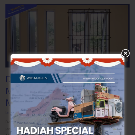
Desain
Teralis
Pintu
Minimalis
untuk
Rumah
Modern
Desain Teralis Pintu
Minimalis untuk Rumah
Modern
Leave a Comment
/
Desain Interior
,
Teralis Pintu
/
wibangunweb
Dalam desain rumah modern, teralis pintu menjadi salah satu elemen
penting yang tidak hanya berfungsi sebagai pelindung, tetapi juga