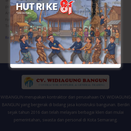
sebagai elemen dekoratif. Desain teralis pintu minimalis semakin
populer karena memberikan keamanan tanpa mengorbankan estetika.
Artikel ini akan membahas berbagai aspek desain teralis pintu untuk
rumah modern, serta keuntungan dan aplikasinya. Keunggulan Desain
Teralis Pintu Minimalis
Read More »
WIBANGUN merupakan kontraktor dari perusahaan CV. WIDIAGUNG
BANGUN yang bergerak di bidang jasa konstruksi bangunan. Berdiri
sejak tahun 2016 dan telah melayani berbagai klien dari mulai
pemerintahan, swasta dan personal di Kota Semarang.