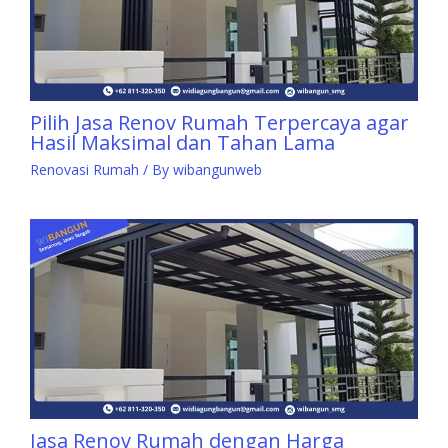
Pilih Jasa Renov Rumah Terpercaya agar
Hasil Maksimal dan Tahan Lama
Renovasi Rumah
/ By
wibangunweb
Jasa Renov Rumah dengan Harga