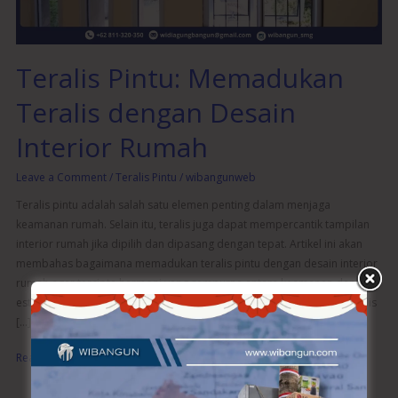
Rumah
Teralis Pintu: Memadukan
Teralis dengan Desain
Interior Rumah
Leave a Comment
/
Teralis Pintu
/
wibangunweb
Teralis pintu adalah salah satu elemen penting dalam menjaga
keamanan rumah. Selain itu, teralis juga dapat mempercantik tampilan
interior rumah jika dipilih dan dipasang dengan tepat. Artikel ini akan
membahas bagaimana memadukan teralis pintu dengan desain interior
rumah agar tercipta harmoni yang sempurna antara keamanan dan
estetika. Pentingnya Teralis Pintu dalam Rumah Keamanan Ekstra Teralis
[…]
Read More »