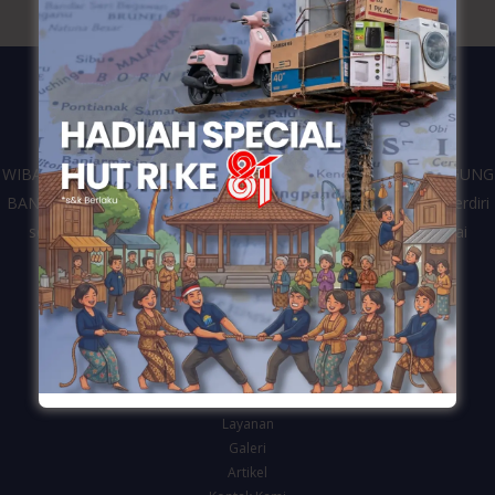
WIBANGUN merupakan kontraktor dari perusahaan CV. WIDIAGUNG
BANGUN yang bergerak di bidang jasa konstruksi bangunan. Berdiri
sejak tahun 2016 dan telah melayani berbagai klien dari mulai
pemerintahan, swasta dan personal di Kota Semarang.
Navigasi
Beranda
Tentang Kami
Layanan
Galeri
Artikel