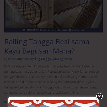
sama
Kayu
Bagusan
Mana?
Railing Tangga Besi sama
Kayu Bagusan Mana?
Leave a Comment
/
Railing Tangga
/
wibangunweb
Railing Tangga – Memilih railing tangga yang tepat adalah keputusan
penting saat mendesain rumah. Railing bukan hanya berfungsi sebagai
pengaman, tetapi juga sebagai elemen dekoratif yang mempercantik
interior. Ada dua jenis material railing yang sering digunakan, yaitu
railing tangga besi dan railing tangga kayu. Namun, pertanyaan yang
sering muncul adalah: manakah yang lebih baik, railing
Read More »