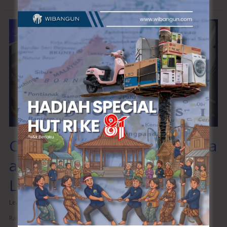
Cara
Merawat
Railing
Tangga
agar
Tetap
Awet
dan
Tahan
Lama
Cara Merawat Railing Tangga
agar Tetap Awet dan Tahan
Lama
Leave a Comment
/
Railing Tangga
/
wibangunweb
Railing tangga adalah salah satu elemen penting dalam rumah yang