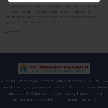
tidak hanya berfungsi sebagai pengaman, tetapi juga berperan dalam
mempercantik desain interior dan eksterior. Agar railing pada tangga
tetap awet dan tahan lama, diperlukan perawatan yang tepat secara
rutin. Berikut ini adalah beberapa cara untuk merawat railing tangga
agar tetap kokoh dan tampil prima dalam
Read More »
WIBANGUN merupakan kontraktor dari perusahaan CV. WIDIAGUNG
BANGUN yang bergerak di bidang jasa konstruksi bangunan. Berdiri
sejak tahun 2016 dan telah melayani berbagai klien dari mulai
pemerintahan, swasta dan personal di Kota Semarang.