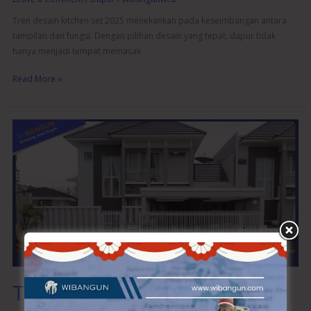
Tren desain kitchen set 2025 menekankan pada keseimbangan antara
tampilan dan fungsi. Dengan pilihan desain yang tepat, dapur tidak
hanya menjadi tempat memasak
Read More »
Tips
Memilih
Jasa
Bangun
Rumah
Berkualitas
dan
Terpercaya
Tips Memilih Jasa Bangun