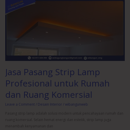
Jasa
Pasang
Strip
Lamp
Profesional
untuk
Rumah
dan
Ruang
Komersial
Jasa Pasang Strip Lamp
Profesional untuk Rumah
dan Ruang Komersial
Leave a Comment
/
Desain Interior
/
wibangunweb
Pasang strip lamp adalah solusi modern untuk pencahayaan rumah dan
ruang komersial. Selain hemat energi dan estetik, strip lamp juga
menambah kenyamanan dan