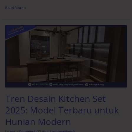
Read More »
Tren
Desain
Kitchen
Set
2025:
Model
Terbaru
untuk
Hunian
Modern
Tren Desain Kitchen Set
2025: Model Terbaru untuk
Hunian Modern
Leave a Comment
/
Dapur
/
wibangunweb