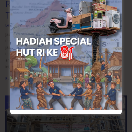
Rumah Berkualitas dan
Terpercaya
Leave a Comment
/
Bangun Rumah
/
wibangunweb
Jasa Bangun Rumah – Membangun rumah adalah salah satu investasi
terbesar dalam hidup. Oleh karena itu, sangat penting untuk memilih
jasa bangun rumah yang berkualitas dan terpercaya. Dengan jasa yang
tepat, proses pembangunan akan berjalan lebih lancar, sesuai
anggaran, dan menghasilkan hunian yang sesuai impian. Dalam artikel
ini, kita akan membahas beberapa tips untuk memilih
Read More »
Jasa
Pembuatan
Bangunan:
Perencanaan
Hingga
Penyelesaian