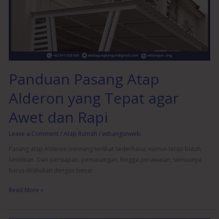
yang
Tepat
agar
Awet
dan
Rapi
Panduan Pasang Atap
Alderon yang Tepat agar
Awet dan Rapi
Leave a Comment
/
Atap Rumah
/
wibangunweb
Pasang atap Alderon memang terlihat sederhana, namun tetap butuh
ketelitian. Dari persiapan, pemasangan, hingga perawatan, semuanya
harus dilakukan dengan benar
Read More »