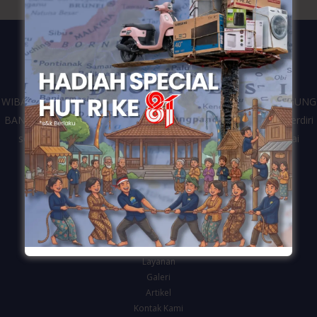
WIBANGUN merupakan kontraktor dari perusahaan CV. WIDIAGUNG
BANGUN yang bergerak di bidang jasa konstruksi bangunan. Berdiri
sejak tahun 2016 dan telah melayani berbagai klien dari mulai
pemerintahan, swasta dan personal di Kota Semarang.
Navigasi
Beranda
Tentang Kami
Layanan
Galeri
Artikel
Kontak Kami