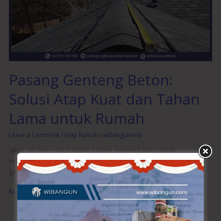
Atap
Kuat
dan
Tahan
Lama
untuk
Rumah
Pasang Genteng Beton:
Solusi Atap Kuat dan Tahan
Lama untuk Rumah
Leave a Comment
/
Atap Rumah
/
wibangunweb
Salah satu keunggulan utama pasang genteng beton adalah
kemampuannya dalam melindungi rumah dari kebocoran. Desain
genteng yang presisi serta sistem pemasangan
Read More »