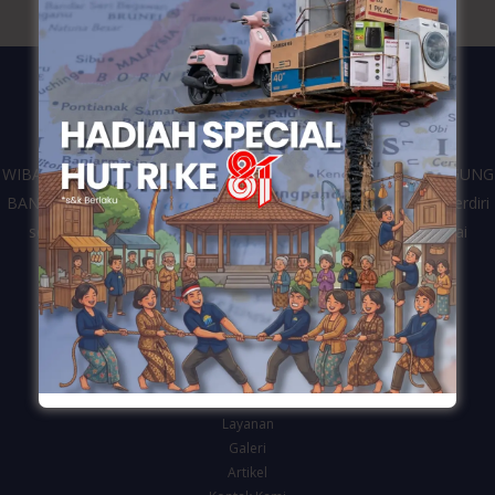
WIBANGUN merupakan kontraktor dari perusahaan CV. WIDIAGUNG
BANGUN yang bergerak di bidang jasa konstruksi bangunan. Berdiri
sejak tahun 2016 dan telah melayani berbagai klien dari mulai
pemerintahan, swasta dan personal di Kota Semarang.
Navigasi
Beranda
Tentang Kami
Layanan
Galeri
Artikel