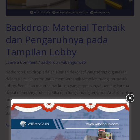
Lobby
Backdrop: Material Terbaik
dan Pengaruhnya pada
Tampilan Lobby
Leave a Comment
/
backdrop
/
wibangunweb
backdrop Backdrop adalah elemen dekoratif yang sering digunakan
dalam desain interior untuk mempercantik tampilan ruang, termasuk
lobby. Pemilihan material backdrop yang tepat sangat penting karena
dapat mempengaruhi estetika dan fungsi ruang tersebut. Artikel ini akan
membahas berbagai material terbaik dan bagaimana pengaruhnya
terhadap tampilan lobby Anda. Apa Itu Backdrop? Definisi dan Fungsi
Backdrop adalah latar […]
Read More »