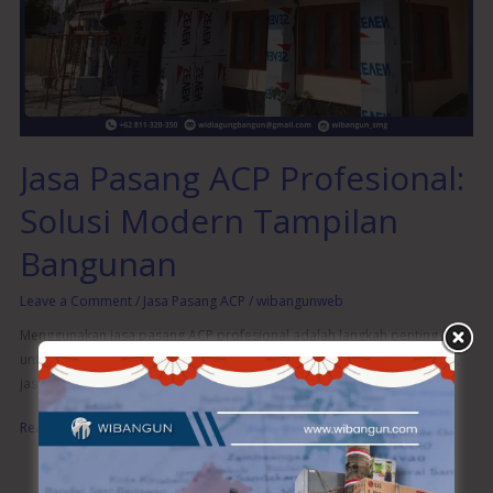
Solusi
Modern
Tampilan
Bangunan
Jasa Pasang ACP Profesional:
Solusi Modern Tampilan
Bangunan
Leave a Comment
/
Jasa Pasang ACP
/
wibangunweb
Menggunakan jasa pasang ACP profesional adalah langkah penting
untuk memastikan hasil yang maksimal. Tidak hanya soal pemasangan,
jasa profesional memberikan ba
Read More »