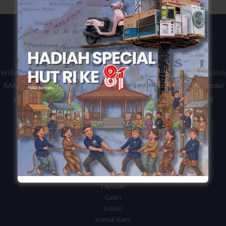
WIBANGUN merupakan kontraktor dari perusahaan CV. WIDIAGUNG
BANGUN yang bergerak di bidang jasa konstruksi bangunan. Berdiri
sejak tahun 2016 dan telah melayani berbagai klien dari mulai
pemerintahan, swasta dan personal di Kota Semarang.
Navigasi
Beranda
Tentang Kami
Layanan
Galeri
Artikel
Kontak Kami