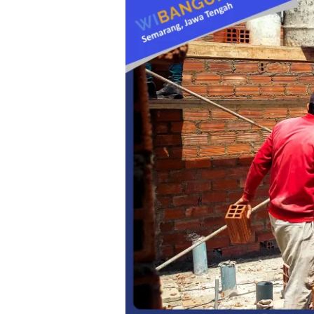
Konstruksi
Rumah
Minimalis:
Desain
Modern
dan
Efisien