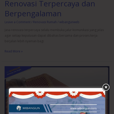
Renovasi Terpercaya dan
Berpengalaman
Leave a Comment
/
Renovasi Rumah
/
wibangunweb
Jasa renovasi terpercaya selalu membuka jalur komunikasi yang jelas
agar setiap keputusan dapat dibahas bersama dan proses kerja
berjalan lebih nyaman bagi
Read More »
Jasa
Renovasi
Terpercaya
di
Semarang:
Pilihan
Terbaik
untuk
Proyek