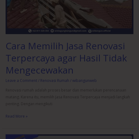
agar
Hasil
Tidak
Mengecewakan
Cara Memilih Jasa Renovasi
Terpercaya agar Hasil Tidak
Mengecewakan
Leave a Comment
/
Renovasi Rumah
/
wibangunweb
Renovasi rumah adalah proses besar dan memerlukan perencanaan
matang. Karena itu, memilih Jasa Renovasi Terpercaya menjadi langkah
penting. Dengan mengikuti
Read More »
Jasa