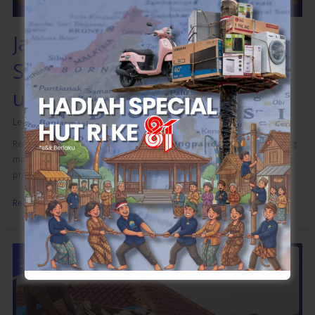
Anda
Jasa Renovasi Terpercaya di
Semarang: Pilihan Terbaik
untuk Proyek Anda
Leave a Comment
/
Renovasi Rumah
/
wibangunweb
Renovasi bangunan membutuhkan perencanaan dan pelaksanaan yang
matang. Dengan menggunakan Jasa Renovasi Terpercaya di Semarang,
proses renovasi dapat berjalan
Read More »
Cara
Memilih
Jasa
Renovasi
Terpercaya