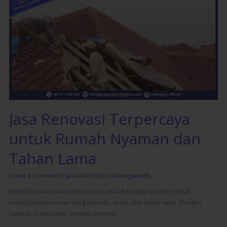
Renovasi
Terpercaya
untuk
Rumah
Nyaman
dan
Tahan
Lama
Jasa Renovasi Terpercaya
untuk Rumah Nyaman dan
Tahan Lama
Leave a Comment
/
Jasa Kontruksi
/
wibangunweb
Memilih jasa renovasi terpercaya adalah langkah penting untuk
mendapatkan hunian yang nyaman, aman, dan tahan lama. Dengan
layanan profesional, proses renovasi