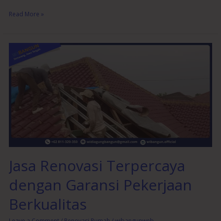
Read More »
Jasa
Renovasi
Terpercaya
dengan
Garansi
Pekerjaan
Berkualitas
Jasa Renovasi Terpercaya
dengan Garansi Pekerjaan
Berkualitas
Leave a Comment
/
Renovasi Rumah
/
wibangunweb