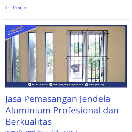
Read More »
Jasa
Pemasangan
Jendela
Aluminium
Profesional
dan
Berkualitas
Jasa Pemasangan Jendela
Aluminium Profesional dan
Berkualitas
Leave a Comment
/
Jendela
/
wibangunweb