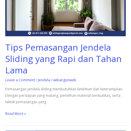
yang
Rapi
dan
Tahan
Lama
Tips Pemasangan Jendela
Sliding yang Rapi dan Tahan
Lama
Leave a Comment
/
Jendela
/
wibangunweb
Pemasangan jendela sliding membutuhkan ketelitian dan keterampilan.
Dengan persiapan yang matang, pemilihan material berkualitas, serta
teknik pemasangan yang
Read More »