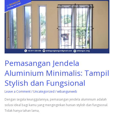
Pemasangan
Jendela
Aluminium
Minimalis:
Tampil
Stylish
dan
Fungsional
Pemasangan Jendela
Aluminium Minimalis: Tampil
Stylish dan Fungsional
Leave a Comment
/
Uncategorized
/
wibangunweb
Dengan segala keunggulannya, pemasangan jendela aluminium adalah
solusi ideal bagi kamu yang menginginkan hunian stylish dan fungsional.
Tidak hanya tahan lama,