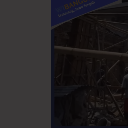
Pondasi
Rumah
yang
Kokoh:
Langkah
Awal
Hunian
Tahan
Lama