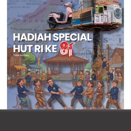
tdoor: Perpaduan Antara Fungs
web
ihan tepat bagi siapa saja yang ingin meningkatkan tampi
ka