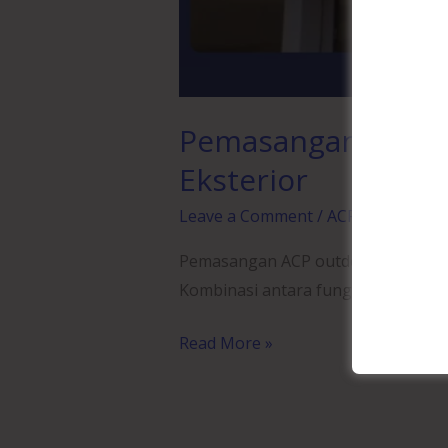
Pemasangan ACP Ou
Eksterior
Leave a Comment
/
ACP
/
wibangun
Pemasangan ACP outdoor adalah pil
Kombinasi antara fungsi dan esteti
Read More »