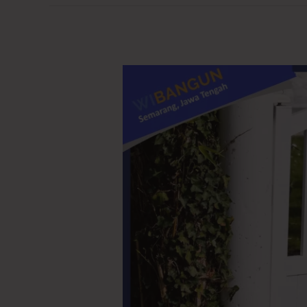
Pagar
Rumah
Anti
Korosi:
Solusi
Jangka
Panjang