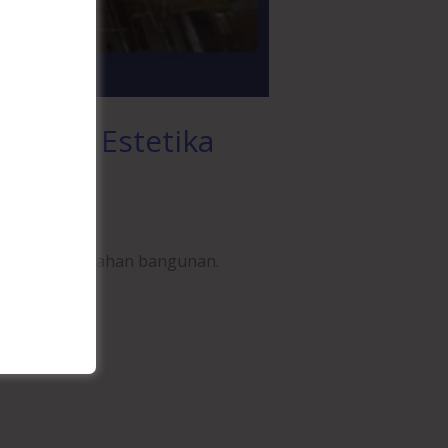
i dan Estetika
lan dan daya tahan bangunan.