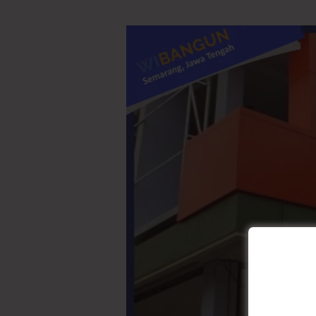
Pemasangan
ACP
Outdoor:
Perpaduan
Antara
Fungsi
dan
Estetika
Eksterior