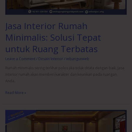
Ruang
Terbatas
Jasa Interior Rumah
Minimalis: Solusi Tepat
untuk Ruang Terbatas
Leave a Comment
/
Desain Interior
/
wibangunweb
Rumah minimalis sering terlihat polos jika tidak ditata dengan baik. Jasa
interior rumah akan memberi karakter dan keunikan pada ruangan
Anda.
Read More »
Peran
Jasa
Desain