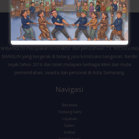
WIBANGUN merupakan kontraktor dari perusahaan CV. WIDIAGUNG
BANGUN yang bergerak di bidang jasa konstruksi bangunan. Berdiri
sejak tahun 2016 dan telah melayani berbagai klien dari mulai
pemerintahan, swasta dan personal di Kota Semarang.
Navigasi
Beranda
Tentang Kami
Layanan
Galeri
Artikel