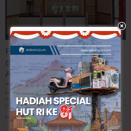
Interior
dalam
Transformasi
Ruang
Anda
Peran Jasa Desain Interior
dalam Transformasi Ruang
Anda
Leave a Comment
/
Desain Interior
/
wibangunweb
Berikut ini adalah beberapa peran utama jasa desain interior yang
dapat membantu Anda menciptakan ruang impian: 1. Menciptakan
Konsep Desain yang Personal Setia
Read More »