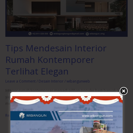
Kontemporer
Terlihat
Elegan
Tips Mendesain Interior
Rumah Kontemporer
Terlihat Elegan
Leave a Comment
/
Desain Interior
/
wibangunweb
Interior rumah kontemporer menjadi pilihan populer bagi banyak orang
yang menginginkan tampilan yang bersih, modern, dan elegan. Dalam
mendesain interior rumah
Read More »