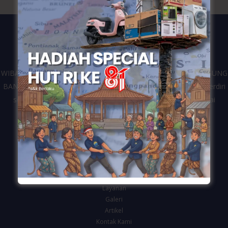
WIBANGUN merupakan kontraktor dari perusahaan CV. WIDIAGUNG
BANGUN yang bergerak di bidang jasa konstruksi bangunan. Berdiri
sejak tahun 2016 dan telah melayani berbagai klien dari mulai
pemerintahan, swasta dan personal di Kota Semarang.
Navigasi
Beranda
Tentang Kami
Layanan
Galeri
Artikel
Kontak Kami