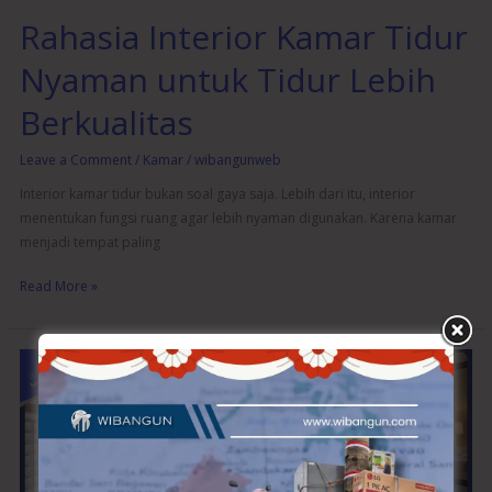
Rahasia Interior Kamar Tidur
Nyaman untuk Tidur Lebih
Berkualitas
Leave a Comment
/
Kamar
/
wibangunweb
Interior kamar tidur bukan soal gaya saja. Lebih dari itu, interior
menentukan fungsi ruang agar lebih nyaman digunakan. Karena kamar
menjadi tempat paling
Read More »
Desain
Interior
Kamar
Tidur
Modern
untuk