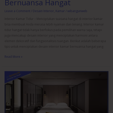
Bernuansa Hangat
Leave a Comment
/
Desain Interior
,
Kamar
/
wibangunweb
Interior Kamar Tidur – Menciptakan suasana hangat di interior kamar
bisa membuat Anda merasa lebih nyaman dan tenang. Interior kamar
tidur hangat tidak hanya berfokus pada pemilihan warna saja, tetapi
juga mencakup desain interior yang menciptakan harmoni antara
elemen dekoratif dan fungsionalitas ruangan. Berikut adalah beberapa
tips untuk menciptakan desain interior kamar bernuansa hangat yang
Read More »
Desain
Interior
Kamar
Tidur
Industrial
yang
Trendi
dan