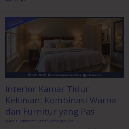
Read More »
Interior
Kamar
Tidur
Kekinian:
Kombinasi
Warna
dan
Furnitur
yang
Pas
Interior Kamar Tidur
Kekinian: Kombinasi Warna
dan Furnitur yang Pas
Leave a Comment
/
Kamar
/
wibangunweb