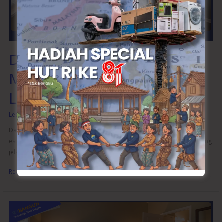
Ruang
yang
Lebih
Elegan
Desain Interior Kamar Tidur
Modern untuk Ruang yang
Lebih Elegan
Leave a Comment
/
Kamar
/
wibangunweb
Dalam interior kamar tidur modern, keseimbangan antara fungsi dan
estetika adalah hal utama. Setiap elemen sebaiknya memiliki tujuan yang
jelas. Misalnya, lampu
Read More »
Inspirasi
Interior