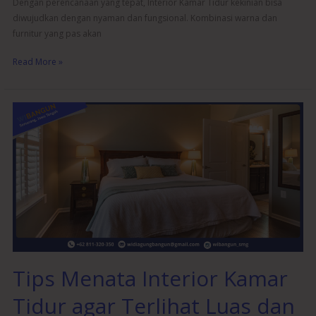
Dengan perencanaan yang tepat, Interior Kamar Tidur kekinian bisa
diwujudkan dengan nyaman dan fungsional. Kombinasi warna dan
furnitur yang pas akan
Read More »
Tips
Menata
Interior
Kamar
Tidur
agar
Terlihat
Luas
dan
Rapi
Tips Menata Interior Kamar
Tidur agar Terlihat Luas dan