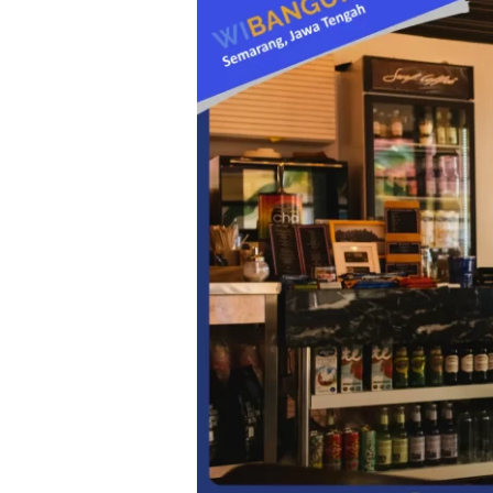
Kafe
Kecil
Nyaman:
Cara
Menyiasati
Ruang
Terbatas