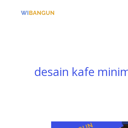
Skip
to
content
desain kafe minim
Desain