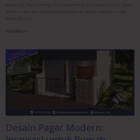
tetapi juga dapat meningkatkan kenyamanan dan efisiensi ruang. Dalam
artikel ini, kita akan membahas berbagai ide desain eksterior rumah
minimalis yang
Read More »
Desain
Pagar
Modern:
Inspirasi
untuk
Rumah
Impian
Anda
Desain Pagar Modern:
Inspirasi untuk Rumah