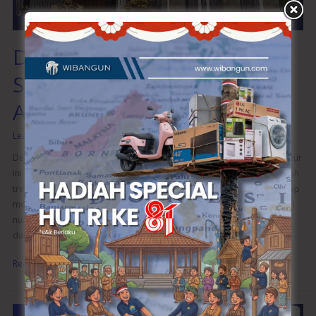
Desain Rumah Klasik:
Sentuhan Elegan dalam
Arsitektur
Leave a Comment
/
Desain Eksterior
,
Desain Interior
/
wibangunweb
Desain rumah klasik tidak pernah kehilangan pesonanya. Gaya arsitektur
ini selalu menghadirkan kesan mewah dan elegan yang abadi. Di tengah
tren desain modern yang serba minimalis, desain rumah tersebut tetap
menjadi pilihan favorit bagi mereka yang menginginkan hunian dengan
nuansa yang mewah dan berkelas. Artikel ini akan membahas lebih
dalam mengenai karakteristik, keunggulan, dan cara
Read More »
Desain