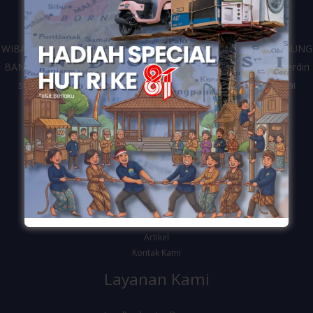
WIBANGUN merupakan kontraktor dari perusahaan CV. WIDIAGUNG
BANGUN yang bergerak di bidang jasa konstruksi bangunan. Berdiri
sejak tahun 2016 dan telah melayani berbagai klien dari mulai
pemerintahan, swasta dan personal di Kota Semarang.
Navigasi
Beranda
Tentang Kami
Layanan
Galeri
Artikel
Kontak Kami
Layanan Kami