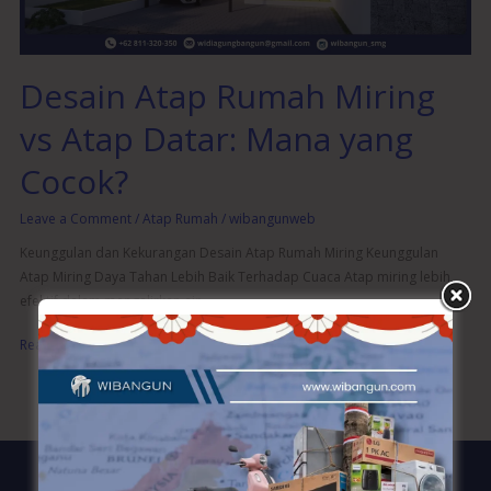
Mana
yang
Cocok?
Desain Atap Rumah Miring
vs Atap Datar: Mana yang
Cocok?
Leave a Comment
/
Atap Rumah
/
wibangunweb
Keunggulan dan Kekurangan Desain Atap Rumah Miring Keunggulan
Atap Miring Daya Tahan Lebih Baik Terhadap Cuaca Atap miring lebih
efektif dalam mengalirkan air
Read More »