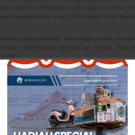
andi membantu menciptakan lingkungan yang bebas dari 
alasan mengapa banyak orang tertarik dengan rumah Japand
rlukan sedikit perawatan. Tidak banyak perabot atau dek
Dengan meminimalkan dekorasi dan furnitur, Anda d
 mudah.
an
 dan minim distraksi akan membantu mengurangi stres. 
 rapi, mampu menciptakan suasana yang mendukung keten
bambu, serta penggunaan cahaya alami, menjadikan rumah
endukung penggunaan energi yang efisien dan bahan-bahan