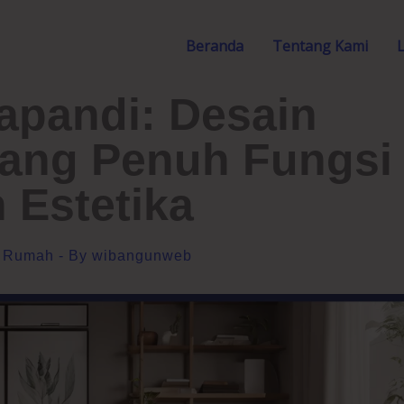
Beranda
Tentang Kami
pandi: Desain
ang Penuh Fungsi
 Estetika
r Rumah
- By
wibangunweb