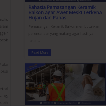
Rahasia Pemasangan Keramik
Balkon agar Awet Meski Terkena
Hujan dan Panas
alis
dalam
Pemasangan Keramik Balkon membutuhkan
ge,”
perencanaan yang matang agar hasilnya
ocok
tahan ...
Read More
Mulai
ibusi
etral
nang,
lebih