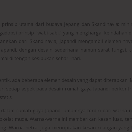
insip utama dari budaya Jepang dan Skandinavia: minim
ngadopsi prinsip “wabi-sabi,” yang menghargai keindahan 
ngkan dari Skandinavia, Japandi mengambil elemen “hyg
apandi, dengan desain sederhana namun sarat fungsi, c
i di tengah kesibukan sehari-hari.
tik, ada beberapa elemen desain yang dapat diterapkan. 
tur, setiap aspek pada desain rumah gaya Japandi berkontr
tetis.
 dalam rumah gaya Japandi umumnya terdiri dari warna n
 cokelat muda. Warna-warna ini memberikan kesan luas, te
ng. Warna netral juga menciptakan kesan ruangan yang 