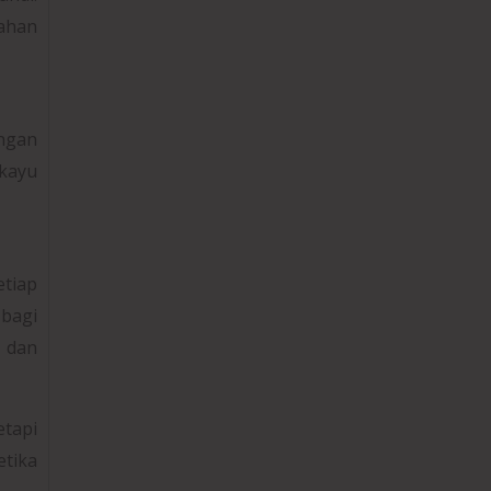
ahan
ngan
 kayu
etiap
bagi
 dan
tapi
etika