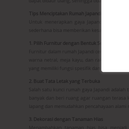
dapat didaur ulang, sehingga tidak hanya bai
Tips Menciptakan Rumah Japandi Desain Sed
Untuk menerapkan gaya Japandi, Anda tid
sederhana bisa memberikan kesan Japandi pad
1. Pilih Furnitur dengan Bentuk Sederhana
Furnitur dalam rumah Japandi cenderung mem
warna netral, meja kayu, dan rak yang tidak t
yang memiliki fungsi spesifik dan efisien.
2. Buat Tata Letak yang Terbuka
Salah satu kunci rumah gaya Japandi adalah t
banyak dan beri ruang agar ruangan terasa l
lapang dan memudahkan pencahayaan alami 
3. Dekorasi dengan Tanaman Hias
Menambahkan tanaman hias bisa menjadi 