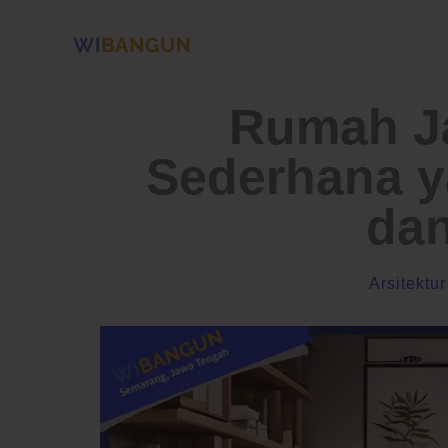
Skip
to
content
Rumah Ja
Sederhana y
dan
Arsitektu