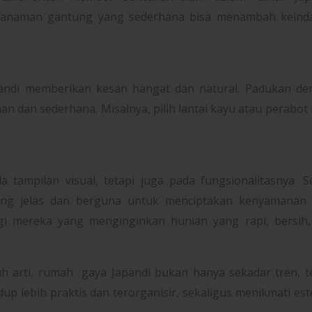
u tanaman gantung yang sederhana bisa menambah keind
andi memberikan kesan hangat dan natural. Padukan de
an dan sederhana. Misalnya, pilih lantai kayu atau perabot
tampilan visual, tetapi juga pada fungsionalitasnya. S
yang jelas dan berguna untuk menciptakan kenyamanan 
gi mereka yang menginginkan hunian yang rapi, bersih,
arti, rumah gaya Japandi bukan hanya sekadar tren, te
p lebih praktis dan terorganisir, sekaligus menikmati est