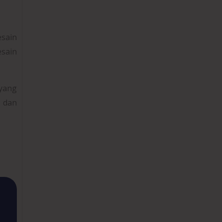
sain
sain
yang
t dan