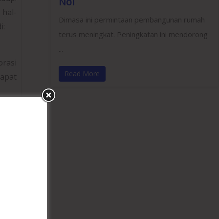
Nol
hal-
Dimasa ini permintaan pembangunan rumah
i:
terus meningkat. Peningkatan ini mendorong
...
orasi
Read More
apat
Gaya
angan
 gaya
 yang