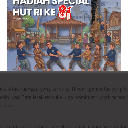
k untuk penghuni rumah, tetapi juga bagi lingkungan.
erhana
ak perlu merenovasi rumah sepenuhnya. Beberapa perub
a hunian Anda. Berikut beberapa tips yang bisa Anda coba.
iliki bentuk yang sederhana tanpa banyak hiasan. Sofa d
erlalu besar adalah contoh furnitur yang sesuai. Pilih fur
ata letak ruangan yang terbuka. Hindari pembatas yang te
ebih luas. Tata letak terbuka juga membuat rumah terasa 
masuk.
cara untuk memberi sentuhan alami dalam rumah Japa