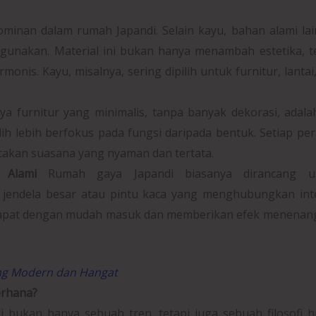
ominan dalam rumah Japandi. Selain kayu, bahan alami la
igunakan. Material ini bukan hanya menambah estetika, t
nis. Kayu, misalnya, sering dipilih untuk furnitur, lantai
ya furnitur yang minimalis, tanpa banyak dekorasi, adalah
lih lebih berfokus pada fungsi daripada bentuk. Setiap pe
ptakan suasana yang nyaman dan tertata.
 Alami
Rumah gaya Japandi biasanya dirancang u
jendela besar atau pintu kaca yang menghubungkan inte
 dapat dengan mudah masuk dan memberikan efek menenan
ang Modern dan Hangat
erhana?
bukan hanya sebuah tren, tetapi juga sebuah filosofi h