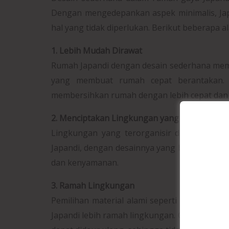
Dengan mengedepankan aspek minimalis, Jap
hal yang tidak diperlukan. Berikut beberapa 
1. Lebih Mudah Dirawat
Rumah Japandi dengan desain sederhana meme
yang membuat rumah cepat berantakan. 
membersihkan rumah dengan lebih cepat dan
2. Menciptakan Lingkungan yang Menenangk
Lingkungan yang terorganisir dengan baik
Japandi, dengan desainnya yang bersih dan
dan kenyamanan.
3. Ramah Lingkungan
Pemilihan material alami seperti kayu dan 
Japandi lebih ramah lingkungan. Gaya ini m