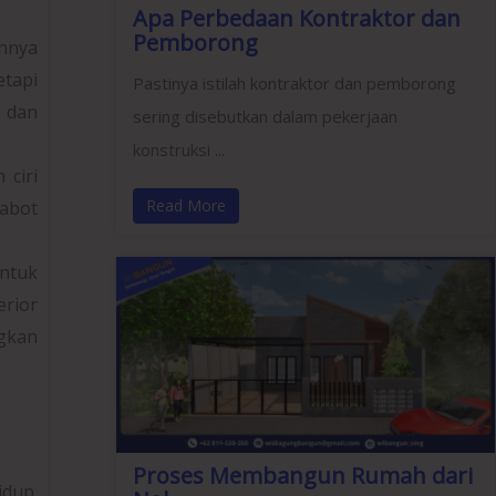
Apa Perbedaan Kontraktor dan
Pemborong
innya
etapi
Pastinya istilah kontraktor dan pemborong
, dan
sering disebutkan dalam pekerjaan
konstruksi ...
 ciri
Read More
rabot
ntuk
rior
gkan
Proses Membangun Rumah dari
idup.