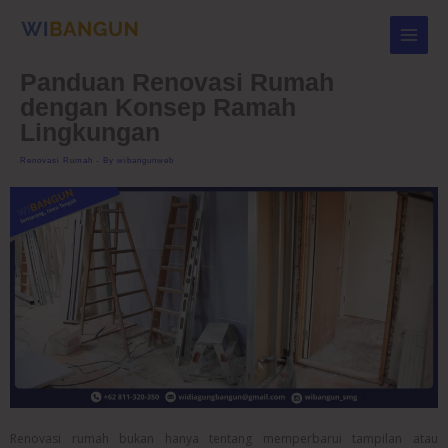
Skip
to
content
Panduan Renovasi Rumah
dengan Konsep Ramah
Lingkungan
Renovasi Rumah
- By
wibangunweb
Renovasi rumah bukan hanya tentang memperbarui tampilan atau