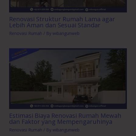
Renovasi Struktur Rumah Lama agar
Lebih Aman dan Sesuai Standar
Renovasi Rumah
/ By
wibangunweb
Estimasi Biaya Renovasi Rumah Mewah
dan Faktor yang Mempengaruhinya
Renovasi Rumah
/ By
wibangunweb