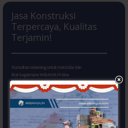
Jasa Konstruksi
Terpercaya, Kualitas
Terjamin!
Konsultasi sekarang untuk mencoba dan
lihat bagaimana WIBANGUN bisa
membantu Anda!. Segera hubungi kami dan
dapatkan layanan jasa konstruksi yang
profesional dan terpercaya. Jangan lewatkan
penawaran khusus kami!
KONSULTASI SEKARANG