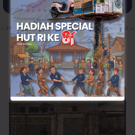
←
Previous Post
Next Post
→
Artikel Terkait