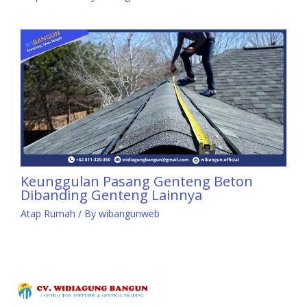
Keunggulan Pasang Genteng Beton
Dibanding Genteng Lainnya
Atap Rumah
/ By
wibangunweb