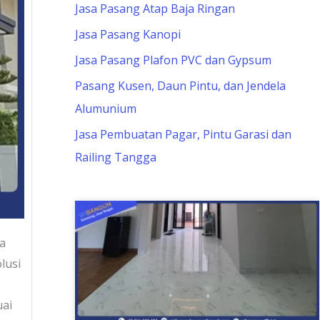
Jasa Pasang Atap Baja Ringan
Jasa Pasang Kanopi
Jasa Pasang Plafon PVC dan Gypsum
Pasang Kusen, Daun Pintu, dan Jendela
Alumunium
Jasa Pembuatan Pagar, Pintu Garasi dan
Railing Tangga
ga
lusi
uai