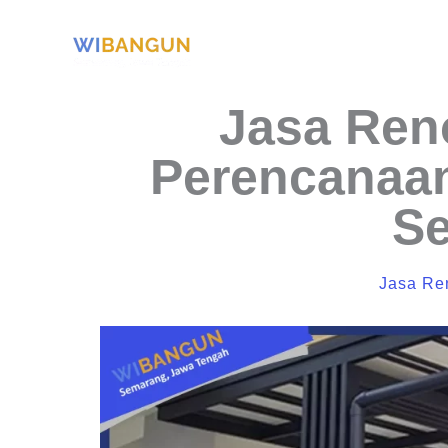
Skip
to
content
Jasa Ren
Perencanaan
S
Jasa Re