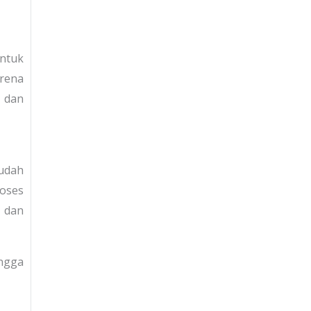
ntuk
arena
t dan
mudah
oses
t dan
ingga