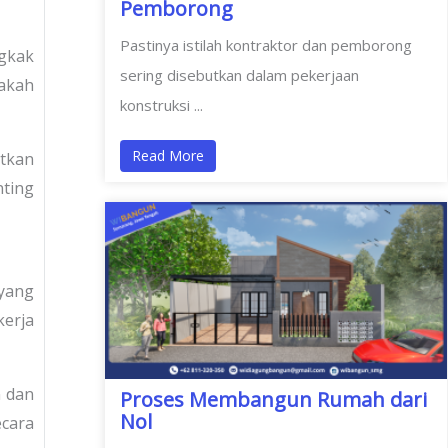
Pemborong
Pastinya istilah kontraktor dan pemborong
ngkak
sering disebutkan dalam pekerjaan
pakah
konstruksi ...
Read More
atkan
nting
 yang
kerja
n dan
Proses Membangun Rumah dari
Nol
cara