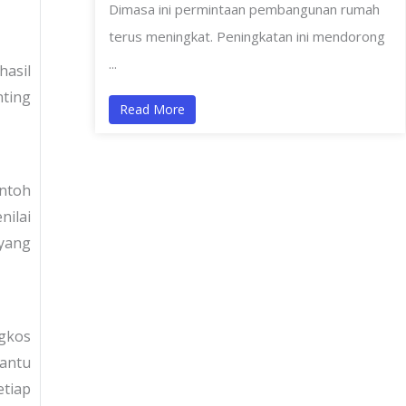
Dimasa ini permintaan pembangunan rumah
terus meningkat. Peningkatan ini mendorong
...
hasil
nting
Read More
ontoh
nilai
 yang
ngkos
antu
tiap