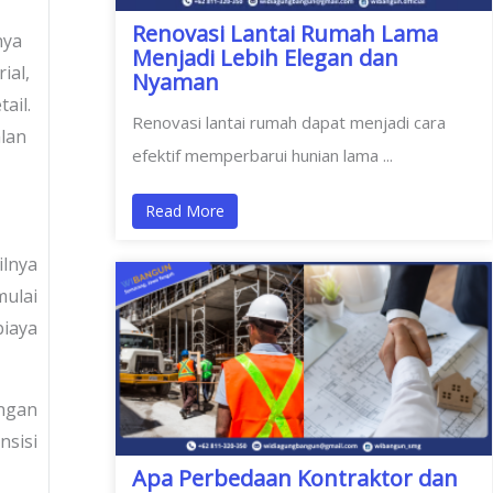
Renovasi Lantai Rumah Lama
nya
Menjadi Lebih Elegan dan
ial,
Nyaman
ail.
Renovasi lantai rumah dapat menjadi cara
lan
efektif memperbarui hunian lama ...
Read More
ilnya
mulai
biaya
ungan
nsisi
Apa Perbedaan Kontraktor dan