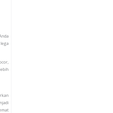
 Anda
 lega
.
cor,
lebih
irkan
njadi
hemat