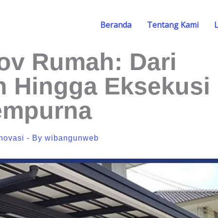
Beranda
Tentang Kami
ov Rumah: Dari
 Hingga Eksekusi
empurna
novasi
- By
wibangunweb