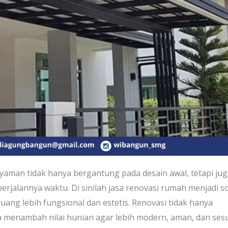
yaman tidak hanya bergantung pada desain awal, tetapi ju
rjalannya waktu. Di sinilah jasa renovasi rumah menjadi so
uang lebih fungsional dan estetis. Renovasi tidak hanya
a menambah nilai hunian agar lebih modern, aman, dan ses