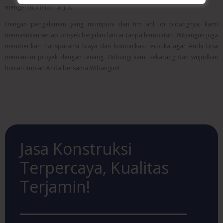
mengetahui lebih lanjut.
Dengan pengalaman yang mumpuni dan tim ahli di bidangnya, kami
memastikan setiap proyek berjalan lancar tanpa hambatan. Wibangun juga
memberikan transparansi biaya dan komunikasi terbuka agar Anda bisa
memantau proyek dengan tenang. Hubungi kami sekarang dan wujudkan
hunian impian Anda bersama Wibangun!
Jasa Konstruksi
Terpercaya, Kualitas
Terjamin!