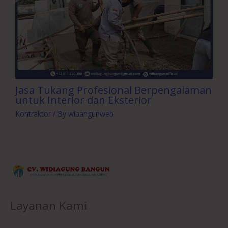
Jasa Tukang Profesional Berpengalaman
untuk Interior dan Eksterior
Kontraktor
/ By
wibangunweb
Layanan Kami