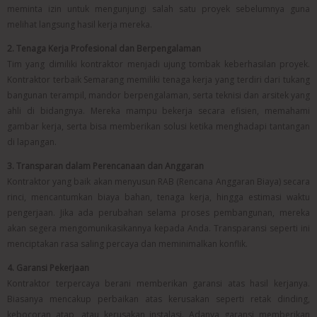
meminta izin untuk mengunjungi salah satu proyek sebelumnya guna
melihat langsung hasil kerja mereka.
2. Tenaga Kerja Profesional dan Berpengalaman
Tim yang dimiliki kontraktor menjadi ujung tombak keberhasilan proyek.
Kontraktor terbaik Semarang memiliki tenaga kerja yang terdiri dari tukang
bangunan terampil, mandor berpengalaman, serta teknisi dan arsitek yang
ahli di bidangnya. Mereka mampu bekerja secara efisien, memahami
gambar kerja, serta bisa memberikan solusi ketika menghadapi tantangan
di lapangan.
3. Transparan dalam Perencanaan dan Anggaran
Kontraktor yang baik akan menyusun RAB (Rencana Anggaran Biaya) secara
rinci, mencantumkan biaya bahan, tenaga kerja, hingga estimasi waktu
pengerjaan. Jika ada perubahan selama proses pembangunan, mereka
akan segera mengomunikasikannya kepada Anda. Transparansi seperti ini
menciptakan rasa saling percaya dan meminimalkan konflik.
4. Garansi Pekerjaan
Kontraktor terpercaya berani memberikan garansi atas hasil kerjanya.
Biasanya mencakup perbaikan atas kerusakan seperti retak dinding,
kebocoran atap, atau kerusakan instalasi. Adanya garansi memberikan