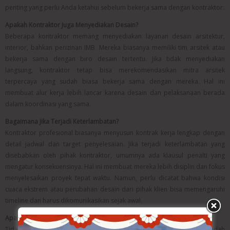
penting yang perlu Anda ketahui sebelum bekerja sama dengan kontraktor:
Apakah Kontraktor Juga Menyediakan Desain?
Beberapa kontraktor memang menyediakan layanan desain arsitektur,
interior, bahkan perizinan IMB. Mereka biasanya memiliki tim arsitek atau
bekerja sama dengan biro desain tertentu. Jika tidak menyediakan
langsung, kontraktor tetap bisa merekomendasikan mitra arsitek
terpercaya yang sudah biasa bekerja sama dengan mereka. Hal ini
membuat alur kerja lebih lancar karena desain dan pelaksanaan berada
dalam koordinasi yang sama.
Bagaimana Jika Terjadi Keterlambatan?
Kontraktor profesional biasanya menyusun kontrak kerja lengkap dengan
detail jadwal dan target penyelesaian. Jika terjadi keterlambatan yang
disebabkan oleh pihak kontraktor, umumnya ada klausul penalti yang
mengatur konsekuensinya. Hal ini membuat mereka lebih disiplin dan fokus
menyelesaikan proyek tepat waktu. Namun, perlu dicatat bahwa kondisi
cuaca ekstrem atau perubahan desain dari pihak klien bisa memengaruhi
timeline dan harus dikomunikasikan sejak awal.
Apakah Saya Perlu Mengawasi Setiap Hari?
Tidak perlu melakukan pengawasan setiap hari, apalagi jika Anda sudah