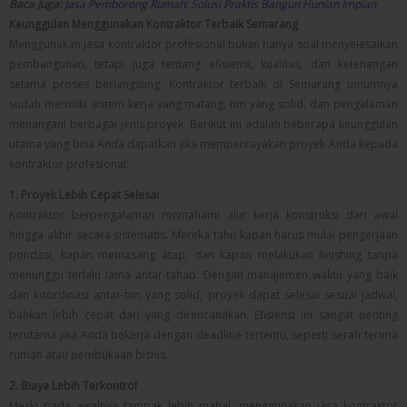
Baca Juga:
Jasa Pemborong Rumah: Solusi Praktis Bangun Hunian Impian
Keunggulan Menggunakan Kontraktor Terbaik Semarang
Menggunakan jasa kontraktor profesional bukan hanya soal menyelesaikan
pembangunan, tetapi juga tentang efisiensi, kualitas, dan ketenangan
selama proses berlangsung. Kontraktor terbaik di Semarang umumnya
sudah memiliki sistem kerja yang matang, tim yang solid, dan pengalaman
menangani berbagai jenis proyek. Berikut ini adalah beberapa keunggulan
utama yang bisa Anda dapatkan jika mempercayakan proyek Anda kepada
kontraktor profesional:
1. Proyek Lebih Cepat Selesai
Kontraktor berpengalaman memahami alur kerja konstruksi dari awal
hingga akhir secara sistematis. Mereka tahu kapan harus mulai pengerjaan
pondasi, kapan memasang atap, dan kapan melakukan finishing tanpa
menunggu terlalu lama antar-tahap. Dengan manajemen waktu yang baik
dan koordinasi antar-tim yang solid, proyek dapat selesai sesuai jadwal,
bahkan lebih cepat dari yang direncanakan. Efisiensi ini sangat penting
terutama jika Anda bekerja dengan deadline tertentu, seperti serah terima
rumah atau pembukaan bisnis.
2. Biaya Lebih Terkontrol
Meski pada awalnya tampak lebih mahal, menggunakan jasa kontraktor