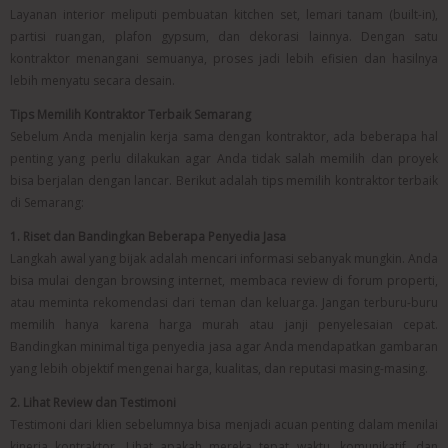
Layanan interior meliputi pembuatan kitchen set, lemari tanam (built-in),
partisi ruangan, plafon gypsum, dan dekorasi lainnya. Dengan satu
kontraktor menangani semuanya, proses jadi lebih efisien dan hasilnya
lebih menyatu secara desain.
Tips Memilih Kontraktor Terbaik Semarang
Sebelum Anda menjalin kerja sama dengan kontraktor, ada beberapa hal
penting yang perlu dilakukan agar Anda tidak salah memilih dan proyek
bisa berjalan dengan lancar. Berikut adalah tips memilih kontraktor terbaik
di Semarang:
1. Riset dan Bandingkan Beberapa Penyedia Jasa
Langkah awal yang bijak adalah mencari informasi sebanyak mungkin. Anda
bisa mulai dengan browsing internet, membaca review di forum properti,
atau meminta rekomendasi dari teman dan keluarga. Jangan terburu-buru
memilih hanya karena harga murah atau janji penyelesaian cepat.
Bandingkan minimal tiga penyedia jasa agar Anda mendapatkan gambaran
yang lebih objektif mengenai harga, kualitas, dan reputasi masing-masing.
2. Lihat Review dan Testimoni
Testimoni dari klien sebelumnya bisa menjadi acuan penting dalam menilai
kinerja kontraktor. Lihat apakah mereka tepat waktu, komunikatif, dan