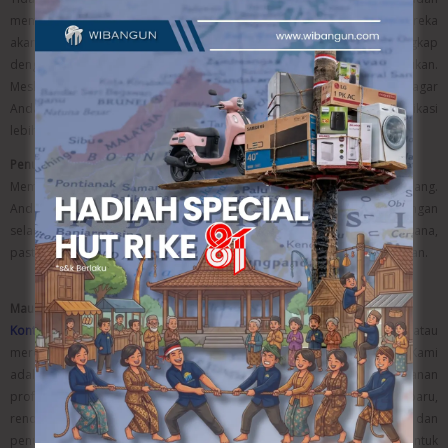
memilih kontraktor yang terpercaya dan profesional. Biasanya, mereka
akan memberikan laporan progres mingguan atau berkala, lengkap
dengan dokumentasi foto dan keterangan pekerjaan yang sudah dilakukan.
Meski begitu, tetap disarankan untuk sesekali mengunjungi lokasi agar
Anda tahu perkembangan proyek secara langsung dan bisa berkomunikasi
lebih dekat dengan tim lapangan.
Penutup
Memilih kontraktor terbaik Semarang adalah investasi jangka panjang.
Anda tidak hanya membeli jasa, tapi juga kenyamanan dan ketenangan
selama proyek berlangsung. Dengan banyaknya pilihan di luar sana,
pastikan Anda mempertimbangkan secara matang sebelum memutuskan.
Mau Jasa Kontraktor Terbaik Semarang? Serahkan Saja ke Wibangun!
Kontraktor Semarang –
Sedang berencana membangun rumah atau
merenovasi properti di Semarang? Percayakan saja pada Wibangun! Kami
adalah kontraktor terbaik Semarang yang siap memberikan layanan
profesional, cepat, dan sesuai anggaran Anda. Mulai dari bangun baru,
renovasi, hingga penataan interior, semua kami tangani dengan teliti dan
penuh tanggung jawab. Kunjungi website kami di
wibangun.com
untuk