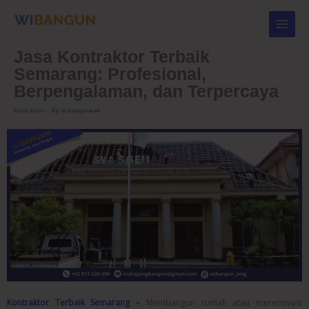
Skip
to
content
Jasa Kontraktor Terbaik
Semarang: Profesional,
Berpengalaman, dan Terpercaya
Kontraktor
- By
wibangunweb
Kontraktor Terbaik Semarang –
Membangun rumah atau merenovasi