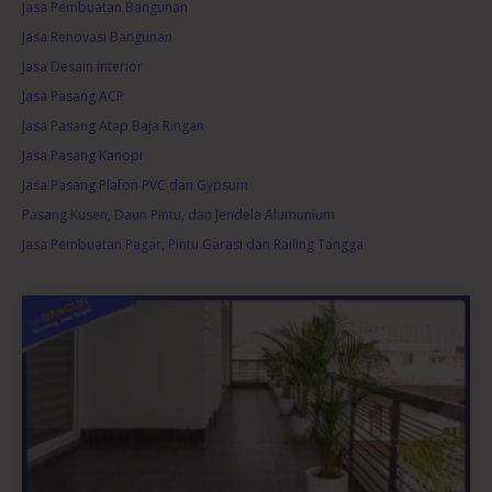
Jasa Pembuatan Bangunan
Jasa Renovasi Bangunan
Jasa Desain Interior
Jasa Pasang ACP
Jasa Pasang Atap Baja Ringan
Jasa Pasang Kanopi
Jasa Pasang Plafon PVC dan Gypsum
Pasang Kusen, Daun Pintu, dan Jendela Alumunium
Jasa Pembuatan Pagar, Pintu Garasi dan Railing Tangga