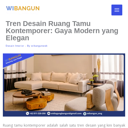
Skip
to
content
Tren Desain Ruang Tamu
Kontemporer: Gaya Modern yang
Elegan
Desain Interior
- By
wibangunweb
Ruang tamu kontemporer adalah salah satu tren desain yang kini banyak